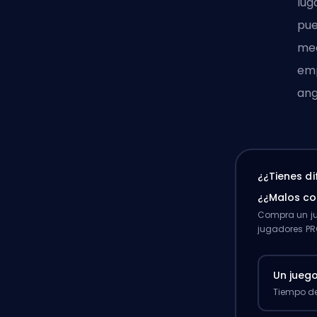
lug
pue
mec
emp
ang
¿¿Tienes d
¿¿Malos c
Compra un ju
jugadores PR
Un jueg
Tiempo de