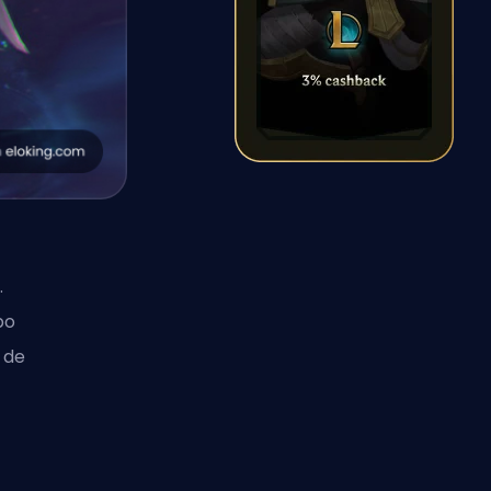
.
po
 de