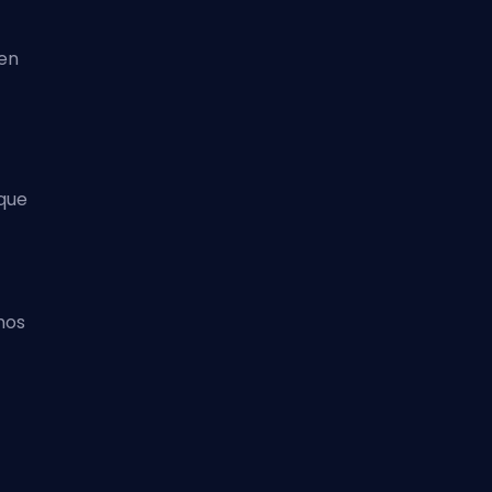
 en
que
mos