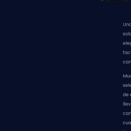
Uno
sol
ele
fac
cam
Muc
sel
de 
lle
cam
cua