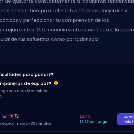
ar de ajustarte constantemente a las últimas tendencias
des dedicar tiempo a refinar tus técnicas, mejorar tus
ánicas y perfeccionar tu comprensión de los
arejamientos. Este conocimiento servirá como la piedr
ular de tus esfuerzos como portador solo.
ificultades para ganar??
ompañeros de equipo??
ego con uno de nuestros
O.
o
$4.00
COMP
$3.32 por juego
AHO
 espera medio <30 minutos