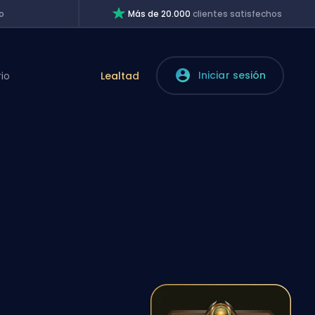
o
Más de 20.000
clientes satisfechos
Iniciar sesión
rio
Lealtad