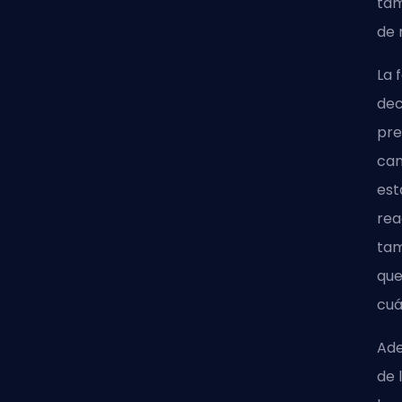
tam
de 
La 
dec
pre
cam
est
rea
tam
que
cuá
Ade
de 