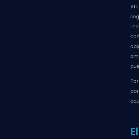
Afo
seg
Lea
con
obj
amp
pue
Por
por
aqu
E