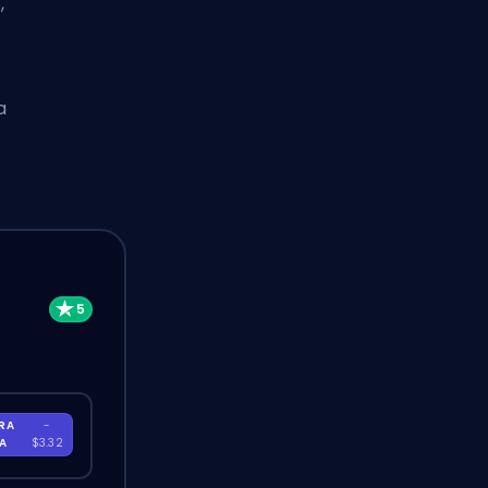
,
a
RA
-
RA
$3.32