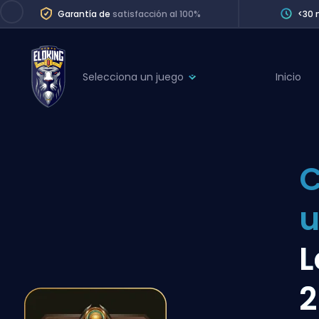
Garantía de
satisfacción al 100%
<30 
Selecciona un juego
Inicio
League of Legends
League 
Marvel Rivals
SERVICES
Valorant
C
Division Boos
Dota 2
Placements
Counter-Strike
Wins
Overwatch 2
L
Coaching
Rocket League
2
Path of Exile 2
Teammate