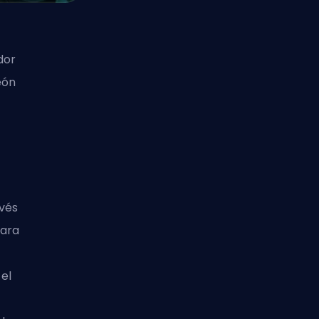
dor
ón
vés
para
el