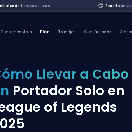
minutos de
tiempo de inicio
Soporte
en viv
Sobre nosotros
Blog
Trabajos
Contáctanos
Glosa
of Legends
ómo Llevar a Cabo
t
un
Portador Solo en
eague of Legends
025