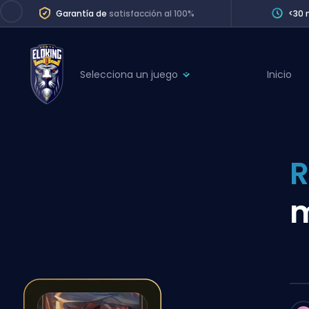
Garantía de
satisfacción al 100%
<30 
Selecciona un juego
Inicio
League of Legends
League 
Marvel Rivals
SERVICES
Valorant
R
Division Boos
Dota 2
Placements
m
Counter-Strike
Wins
Overwatch 2
Coaching
Rocket League
Path of Exile 2
Teammate