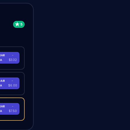
RAR
-
RA
$3.32
RAR
-
RA
$6.00
RAR
-
RA
$7.50