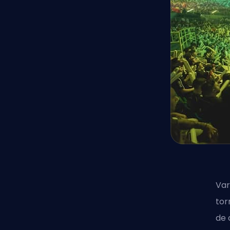
Var
to
de 