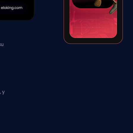
su
.
 y