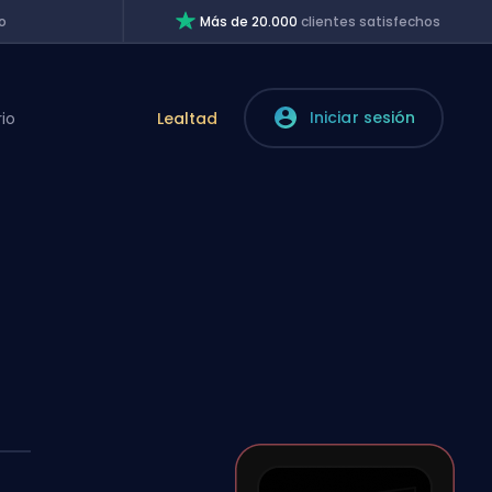
o
Más de 20.000
clientes satisfechos
Iniciar sesión
rio
Lealtad