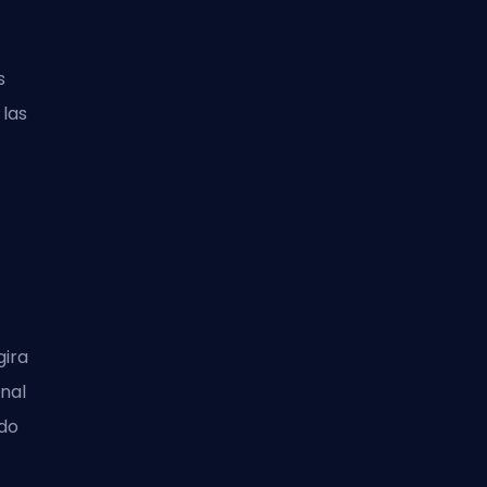
s
las
gira
nal
ido