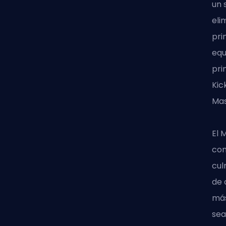
un 
eli
pri
equ
pri
Kic
Mas
El 
com
cul
de 
más
sea