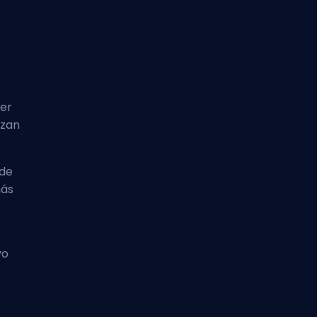
der
nzan
 de
más
vo