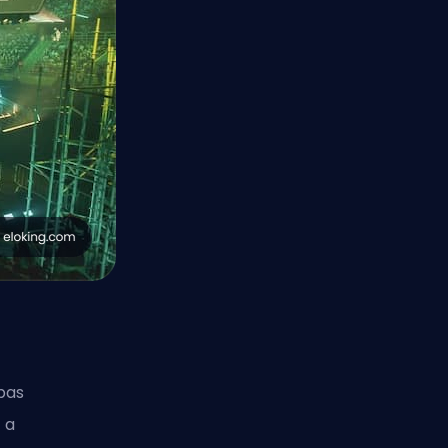
pas
 a