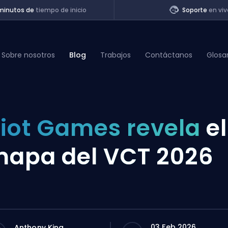
minutos de
tiempo de inicio
Soporte
en viv
Sobre nosotros
Blog
Trabajos
Contáctanos
Glosa
of Legends
iot Games revela
el
t
apa del VCT 2026
03 Feb 2026
Anthony King