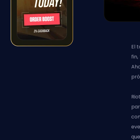
El 
fin
Aho
pró
Rio
par
com
eve
que