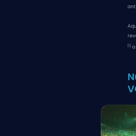
ant
Aqu
rev
[1]
a
N
V