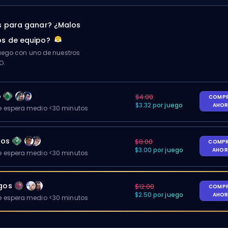
 para ganar? ¿Malos
s de equipo?
ego con uno de nuestros
O.
o
$4.00
COMP
$3.32 por juego
AHO
 espera medio <30 minutos
gos
$8.00
COMP
$3.00 por juego
AHO
 espera medio <30 minutos
egos
$12.00
COMP
$2.50 por juego
AHO
 espera medio <30 minutos