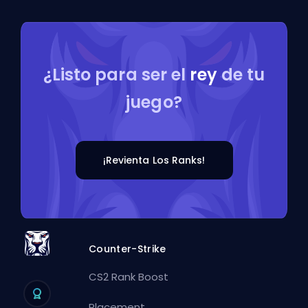
¿Listo para ser el
rey
de tu
juego?
¡Revienta Los Ranks!
Counter-Strike
CS2 Rank Boost
Placement