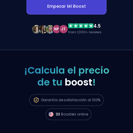
Empezar Mi Boost
4.5
NP
JT
from 1,000+ reviews
¡Calcula el precio
de tu
boost
!
Garantía de
satisfacción al 100%
33
Boosters online