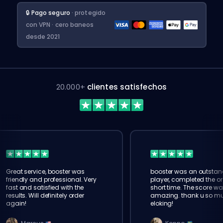
🔒 Pago seguro
· protegido
con VPN · cero baneos
desde 2021
20.000+
clientes satisfechos
Great service, booster was
booster was an outstan
friendly and professional. Very
player, completed the or
fast and satisfied with the
short time. The score wa
results. Will definitely order
amazing. thank u so m
again!
eloking!