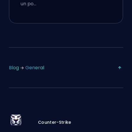
Parche del 16 de Julio
un po…
Blog
General
Counter-Strike