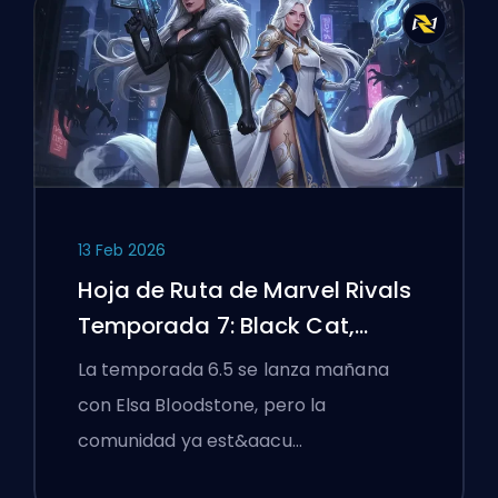
13 Feb 2026
Hoja de Ruta de Marvel Rivals
Temporada 7: Black Cat,
White Fox y el Evento Monsters
La temporada 6.5 se lanza mañana
Take Manhattan
con Elsa Bloodstone, pero la
comunidad ya est&aacu…