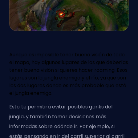
Aunque es imposible tener buena visión de todo
el mapa, hay algunos lugares de los que deberías
tener buena visión si quieres hacer roaming. Esos
lugares son la jungla enemiga y el río, ya que son
los dos lugares donde es más probable que esté
el jungla enemigo.
Esto te permitirá evitar posibles ganks del
jungla, y también tomar decisiones más
informadas sobre adónde ir. Por ejemplo, si
estás pensando en ir del carril superior al carril