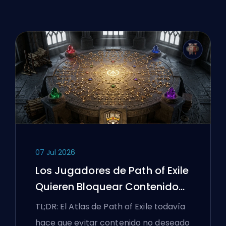
07 Jul 2026
Los Jugadores de Path of Exile
Quieren Bloquear Contenido
Malo y la UI Sigue Luchando
TL;DR: El Atlas de Path of Exile todavía
Contra Ellos
hace que evitar contenido no deseado