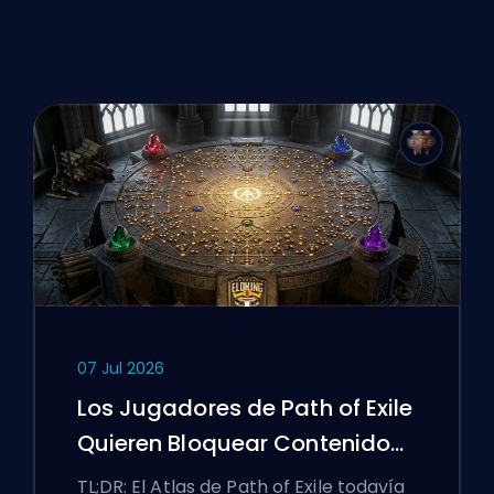
07 Jul 2026
Los Jugadores de Path of Exile
Quieren Bloquear Contenido
Malo y la UI Sigue Luchando
TL;DR: El Atlas de Path of Exile todavía