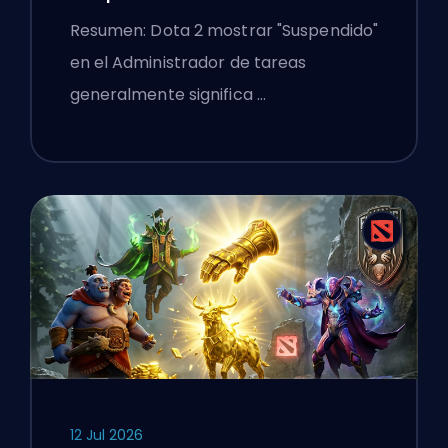
Administrador de tareas en un
Resumen: Dota 2 mostrar "Suspendido"
portátil con Windows
en el Administrador de tareas
generalmente significa …
12 Jul 2026