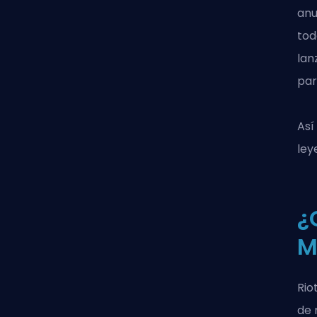
anu
tod
lan
par
Así
ley
¿
M
Rio
de 