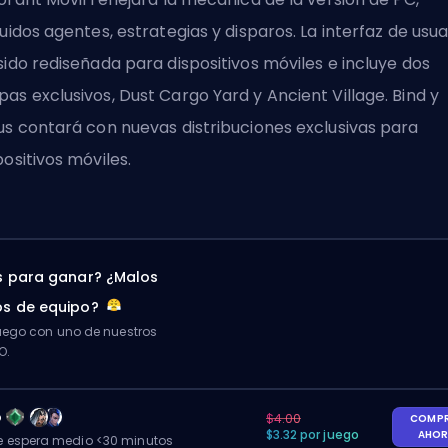
luidos agentes, estrategias y disparos. La interfaz de usua
sido rediseñada para dispositivos móviles e incluye dos
as exclusivos, Dust Cargo Yard y Ancient Village. Bind y
us contará con nuevas distribuciones exclusivas para
positivos móviles.
 para ganar? ¿Malos
s de equipo?
ego con uno de nuestros
O.
o
$4.00
COMP
$3.32 por juego
AHO
 espera medio <30 minutos