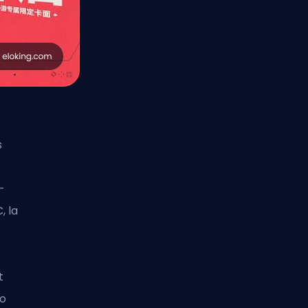
s
-
, la
t
do