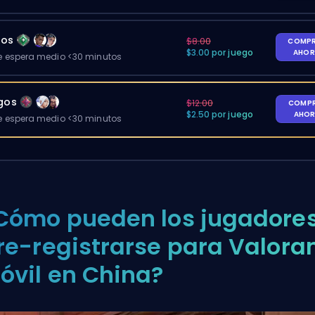
gos
$8.00
COMP
$3.00 por juego
AHO
 espera medio <30 minutos
egos
$12.00
COMP
$2.50 por juego
AHO
 espera medio <30 minutos
Cómo pueden los jugadore
re-registrarse para Valora
óvil en China?