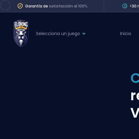
Garantía de
satisfacción al 100%
<30 
Selecciona un juego
Inicio
League of Legends
League 
Marvel Rivals
SERVICES
Valorant
Division Boos
Dota 2
Placements
r
Counter-Strike
Wins
Overwatch 2
V
Coaching
Rocket League
Path of Exile 2
Teammate