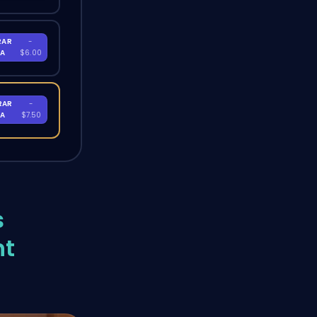
RAR
-
RA
$6.00
RAR
-
RA
$7.50
s
nt