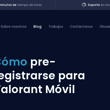
minutos de
tiempo de inicio
Soporte
en viv
Sobre nosotros
Blog
Trabajos
Contáctanos
Glosa
of Legends
Cómo
pre-
t
egistrarse para
alorant Móvil