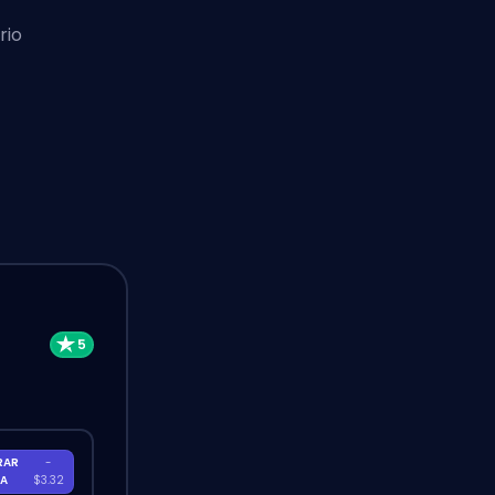
rio
RAR
-
RA
$3.32