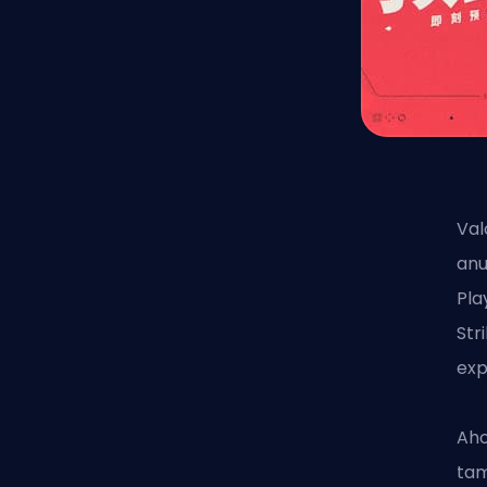
Val
anu
Pla
Str
exp
Aho
tam