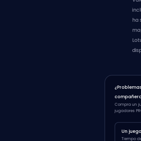
inc
ha 
map
Lot
dis
¿Problemas
compañero
Compra un ju
jugadores PR
Un jueg
Tiempo de