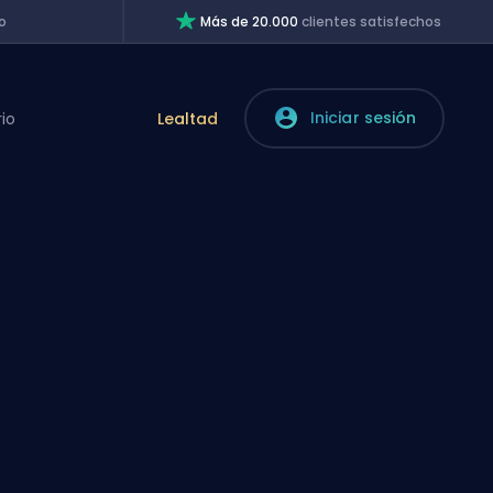
o
Más de 20.000
clientes satisfechos
Iniciar sesión
rio
Lealtad