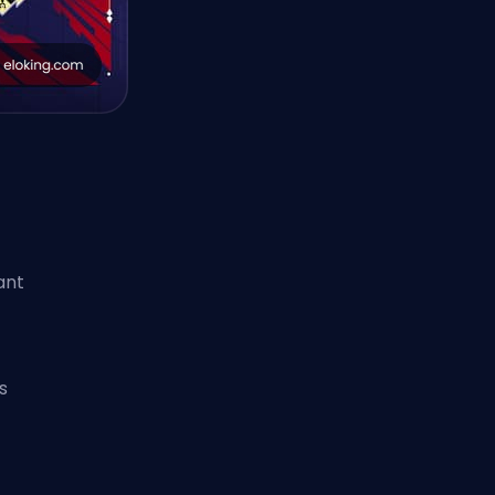
ant
s