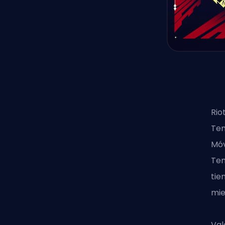
Rio
Ten
Móv
Ten
tie
mie
Val