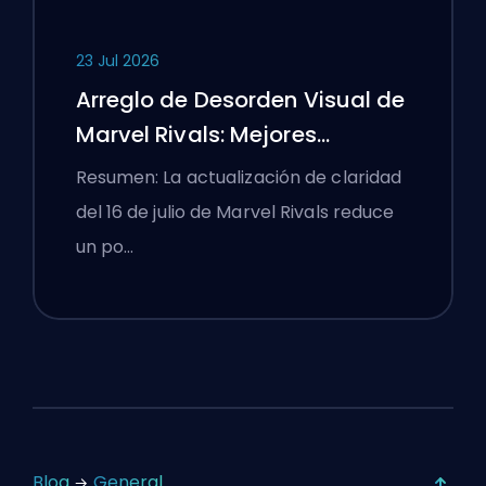
23 Jul 2026
Arreglo de Desorden Visual de
Marvel Rivals: Mejores
Configuraciones
Resumen: La actualización de claridad
Competitivas Después del
del 16 de julio de Marvel Rivals reduce
Parche del 16 de Julio
un po…
Blog
General