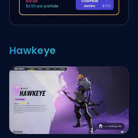
$12.00
COMPRAR
-
$2.50 por partida
AHORA
$7.50
Hawkeye