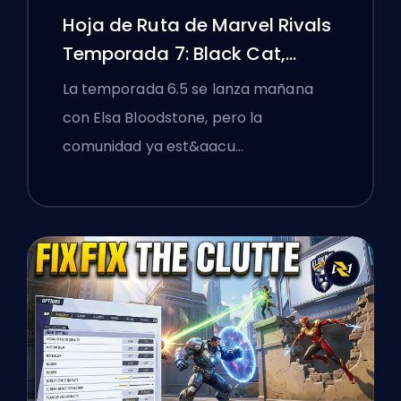
Hoja de Ruta de Marvel Rivals
Temporada 7: Black Cat,
White Fox y el Evento Monsters
La temporada 6.5 se lanza mañana
Take Manhattan
con Elsa Bloodstone, pero la
comunidad ya est&aacu…