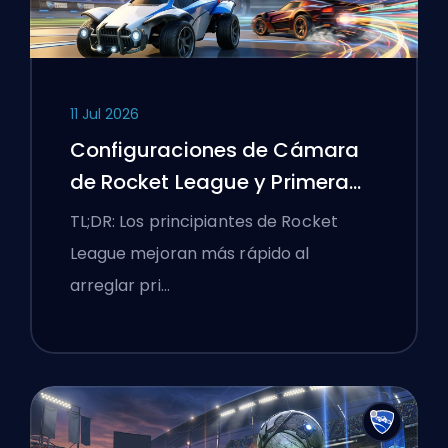
11 Jul 2026
Configuraciones de Cámara
de Rocket League y Primera
Rutina de Entrenamiento
TL;DR: Los principiantes de Rocket
League mejoran más rápido al
arreglar pri…