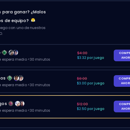
 para ganar? ¿Malos
s de equipo?
ego con uno de nuestros
O.
o
$4.00
COMP
$3.32 por juego
AHO
 espera medio <30 minutos
gos
$8.00
COMP
$3.00 por juego
AHO
 espera medio <30 minutos
egos
$12.00
COMP
$2.50 por juego
AHO
 espera medio <30 minutos