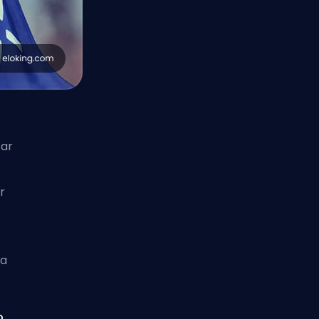
sar
r
ra
o