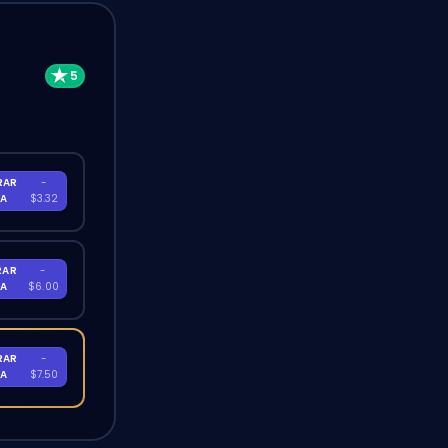
RAR
-
RA
$3.32
RAR
-
RA
$6.00
RAR
-
RA
$7.50