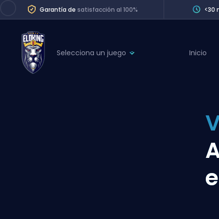
Garantía de
satisfacción al 100%
<30 
Selecciona un juego
Inicio
League of Legends
League 
Marvel Rivals
SERVICES
Valorant
V
Division Boos
Dota 2
Placements
A
Counter-Strike
Wins
Overwatch 2
e
Coaching
Rocket League
Path of Exile 2
Teammate