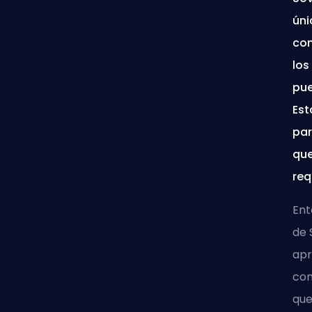
úni
con
los
pue
Est
par
que
req
Ent
de 
apr
con
que