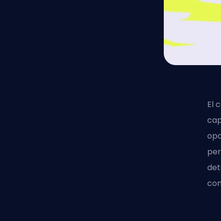
El 
cap
opo
per
det
con