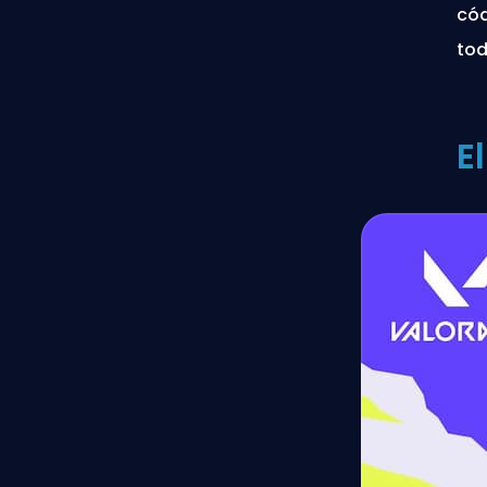
cód
tod
E