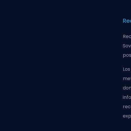
Re
Rec
Sov
pos
Los
met
don
inf
rec
exp