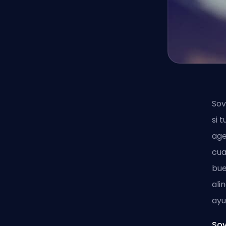
Sov
si 
age
cua
bue
ali
ayu
Sov