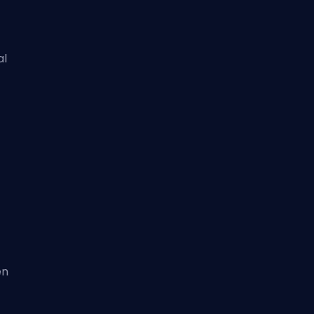
al
en