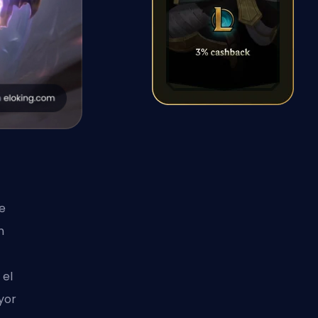
e
n
 el
yor