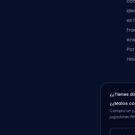
com
ide
es 
fra
ene
Por
res
¿¿Tienes d
¿¿Malos c
Compra un ju
jugadores PR