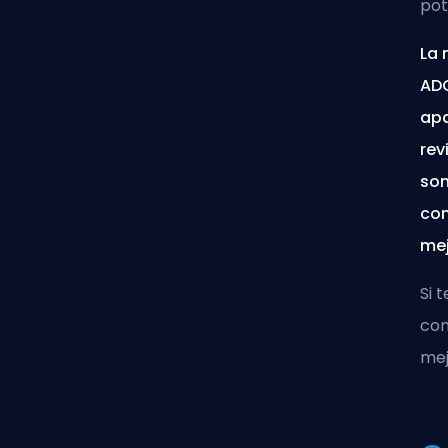
pot
La 
AD
apa
rev
son
con
mej
Si 
con
mej