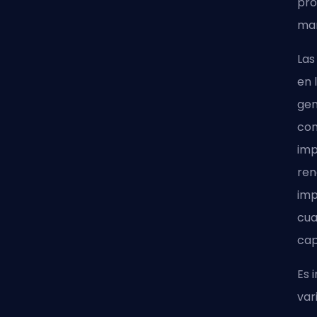
pro
man
Las
en 
gen
con
imp
ren
imp
cua
cap
Es 
var