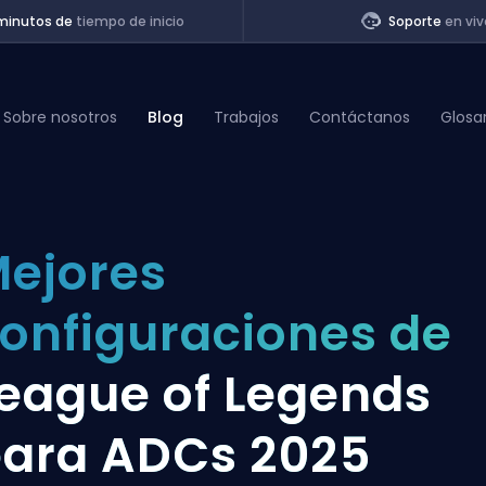
minutos de
tiempo de inicio
Soporte
en viv
Sobre nosotros
Blog
Trabajos
Contáctanos
Glosa
of Legends
ejores
t
onfiguraciones de
eague of Legends
ara ADCs 2025