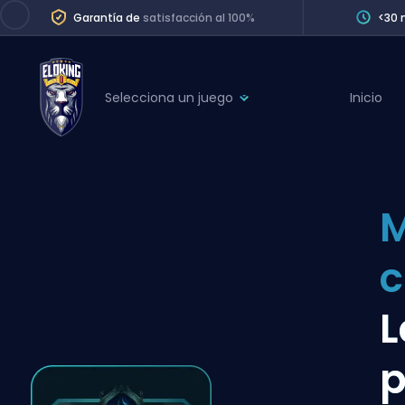
Garantía de
satisfacción al 100%
<30 
Selecciona un juego
Inicio
League of Legends
League 
Marvel Rivals
SERVICES
Valorant
M
Division Boos
Dota 2
Placements
c
Counter-Strike
Wins
Overwatch 2
L
Coaching
Rocket League
p
Path of Exile 2
Teammate