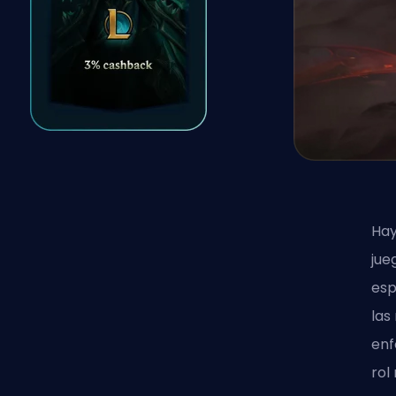
Hay
jue
esp
las
enf
rol