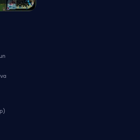
 un
iva
0p)