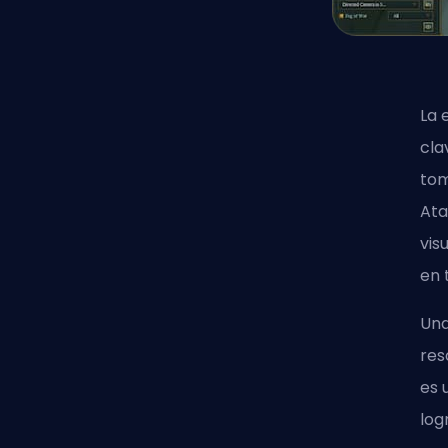
La 
cla
tom
Ata
vis
en 
Una
res
es 
log