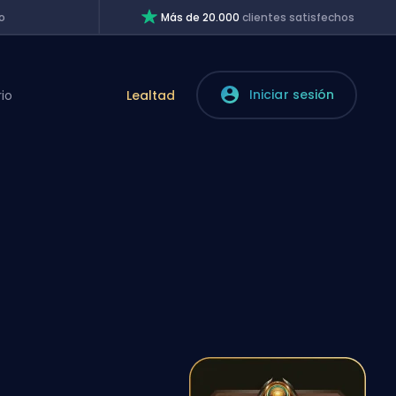
o
Más de 20.000
clientes satisfechos
Iniciar sesión
rio
Lealtad