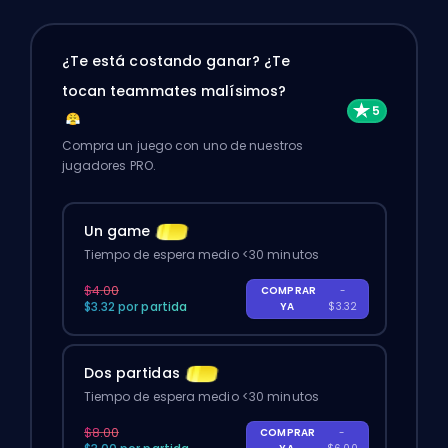
¿Te está costando ganar? ¿Te
tocan teammates malísimos?
Compra un juego con uno de nuestros
jugadores PRO.
Un game
Tiempo de espera medio <30 minutos
$4.00
COMPRAR
-
$3.32 por partida
YA
$3.32
Dos partidas
Tiempo de espera medio <30 minutos
$8.00
COMPRAR
-