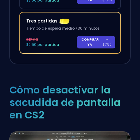
$3.00 por partida
YA
$6.00
Tres partidas
Tiempo de espera medio <30 minutos
$12.00
COMPRAR
-
$2.50 por partida
YA
$7.50
Cómo desactivar la
sacudida de pantalla
en CS2