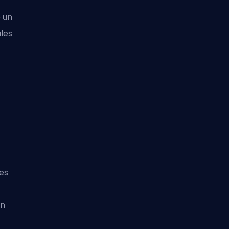
 un
les
es
ún