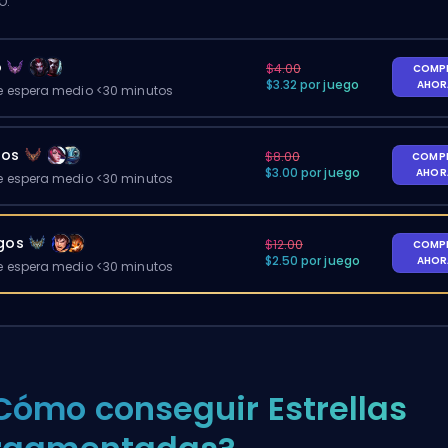
O.
o
$4.00
COMP
$3.32 por juego
AHO
 espera medio <30 minutos
gos
$8.00
COMP
$3.00 por juego
AHO
 espera medio <30 minutos
egos
$12.00
COMP
$2.50 por juego
AHO
 espera medio <30 minutos
Cómo conseguir Estrellas