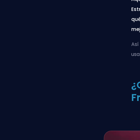
Est
qué
mej
Así
usa
¿
F