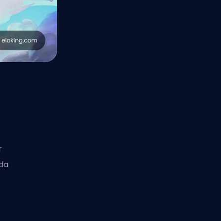
r
eda