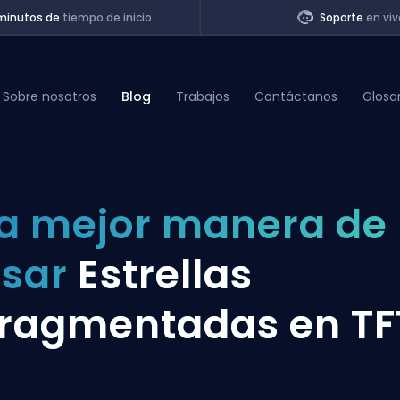
minutos de
tiempo de inicio
Soporte
en viv
Sobre nosotros
Blog
Trabajos
Contáctanos
Glosa
of Legends
a mejor manera de
t
usar
Estrellas
ragmentadas en TF