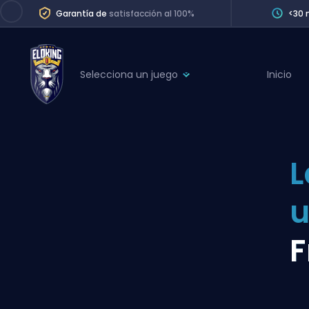
Garantía de
satisfacción al 100%
<30 
Selecciona un juego
Inicio
League of Legends
League 
Marvel Rivals
SERVICES
Valorant
L
Division Boos
Dota 2
Placements
Counter-Strike
Wins
Overwatch 2
F
Coaching
Rocket League
Path of Exile 2
Teammate