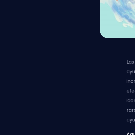
Las
ayu
inc
efe
ide
rar
ayu
Aqu