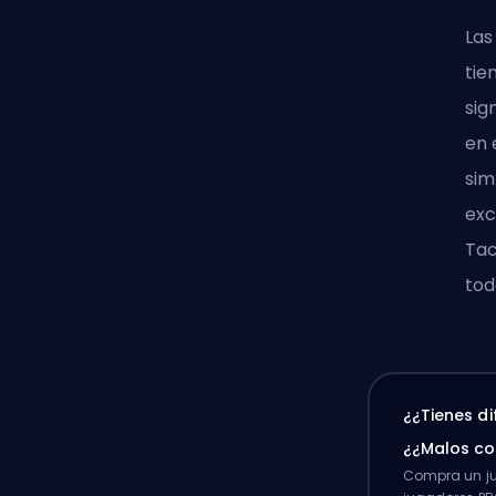
Las
tie
sig
en 
sim
exc
Tac
tod
¿¿Tienes d
¿¿Malos c
Compra un ju