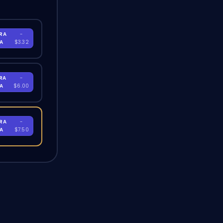
RA
-
RA
$3.32
RA
-
RA
$6.00
RA
-
RA
$7.50