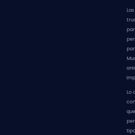
Las
tru
par
per
par
Muc
ani
imp
Lo 
com
que
per
tip