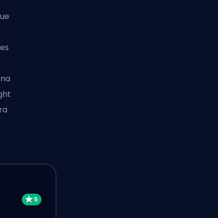
que
des
una
ght
ra