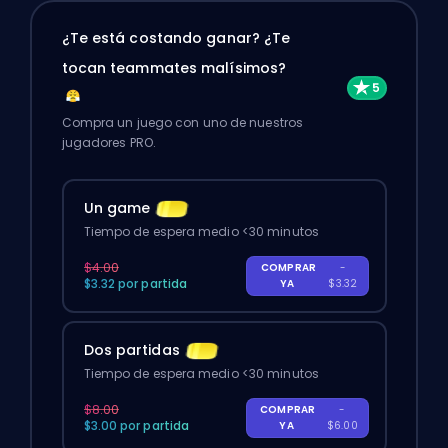
¿Te está costando ganar? ¿Te
tocan teammates malísimos?
Compra un juego con uno de nuestros
jugadores PRO.
Un game
Tiempo de espera medio <30 minutos
$4.00
COMPRAR
-
$3.32 por partida
YA
$3.32
Dos partidas
Tiempo de espera medio <30 minutos
$8.00
COMPRAR
-
$3.00 por partida
YA
$6.00