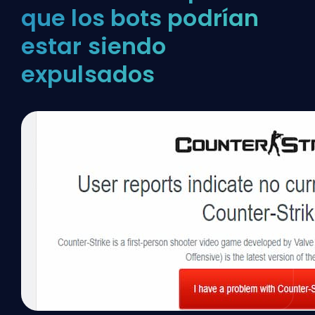
que los bots podrían
estar siendo
expulsados