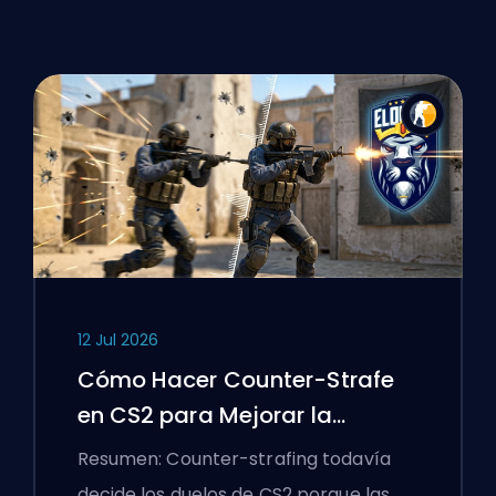
12 Jul 2026
Cómo Hacer Counter-Strafe
en CS2 para Mejorar la
Precisión
Resumen: Counter-strafing todavía
decide los duelos de CS2 porque las