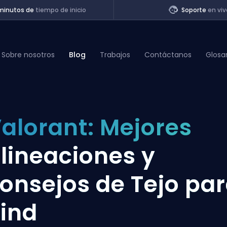
minutos de
tiempo de inicio
Soporte
en viv
Sobre nosotros
Blog
Trabajos
Contáctanos
Glosa
of Legends
alorant: Mejores
t
lineaciones y
onsejos de Tejo pa
ind