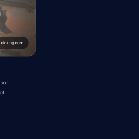
esar
el