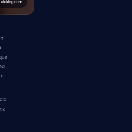
un
a
 que
nea
en
dia
Haz