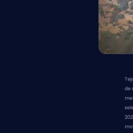
Tej
de 
met
sel
20
mov