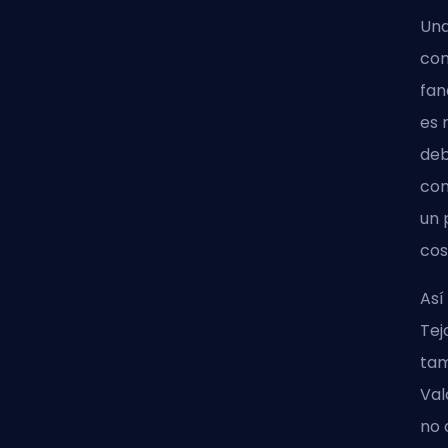
Una
con
fan
es 
deb
com
un 
cos
Así
Tej
tam
Val
no 