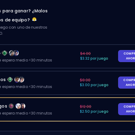
 para ganar? ¿Malos
s de equipo?
ego con uno de nuestros
O.
o
$4.00
COMP
$3.32 por juego
AHO
 espera medio <30 minutos
gos
$8.00
COMP
$3.00 por juego
AHO
 espera medio <30 minutos
egos
$12.00
COMP
$2.50 por juego
AHO
 espera medio <30 minutos