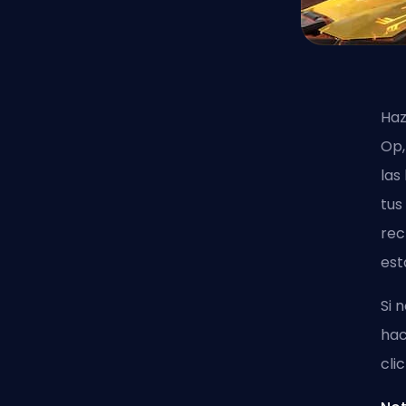
Haz
Op,
las
tus
rec
est
Si 
hac
cli