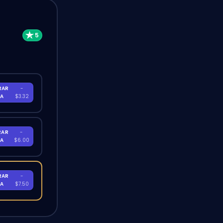
RAR
-
RA
$3.32
RAR
-
RA
$6.00
RAR
-
RA
$7.50