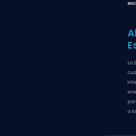
exc
A
E
La 
cua
int
ene
par
a l