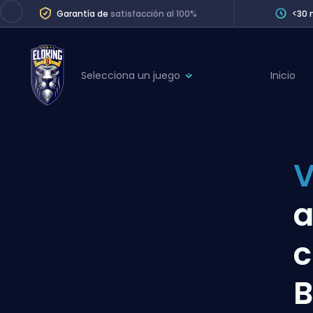
Garantía de
satisfacción al 100%
<30 
Selecciona un juego
Inicio
League of Legends
League 
Marvel Rivals
SERVICES
Valorant
V
Division Boos
Dota 2
Placements
a
Counter-Strike
Wins
Overwatch 2
c
Coaching
Rocket League
B
Path of Exile 2
Teammate