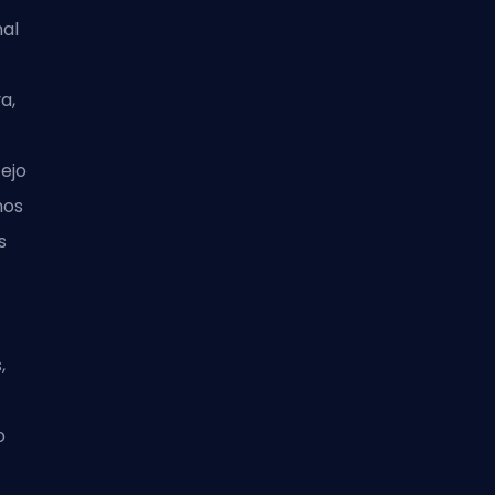
nal
a,
ejo
mos
s
,
o