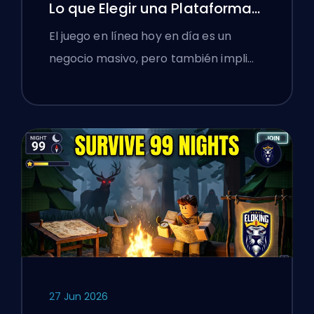
Lo que Elegir una Plataforma
de Boosting Enseñó a los
El juego en línea hoy en día es un
Gamers Polacos sobre
negocio masivo, pero también impli…
Verificar Servicios en Línea
27 Jun 2026