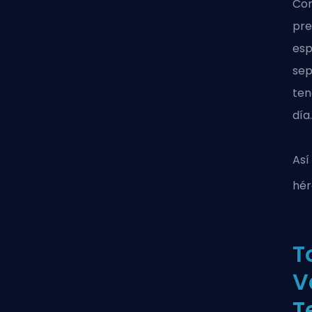
Con
pre
esp
sep
ten
día
Así
hér
T
V
T