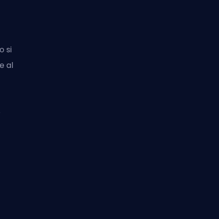
o si
e al
e