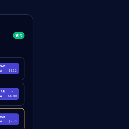
RAR
-
RA
$3.32
RAR
-
RA
$6.00
RAR
-
RA
$7.50