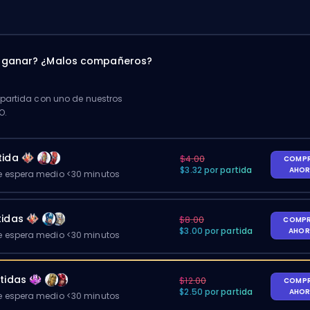
a ganar? ¿Malos compañeros?
artida con uno de nuestros
O.
tida
$4.00
COMP
$3.32 por partida
AHO
 espera medio <30 minutos
tidas
$8.00
COMP
$3.00 por partida
AHO
 espera medio <30 minutos
tidas
$12.00
COMP
$2.50 por partida
AHO
 espera medio <30 minutos