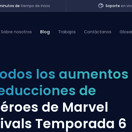
minutos de
tiempo de inicio
Soporte
en viv
Sobre nosotros
Blog
Trabajos
Contáctanos
Glosa
of Legends
odos los aumentos
t
educciones de
éroes de Marvel
ivals Temporada 6