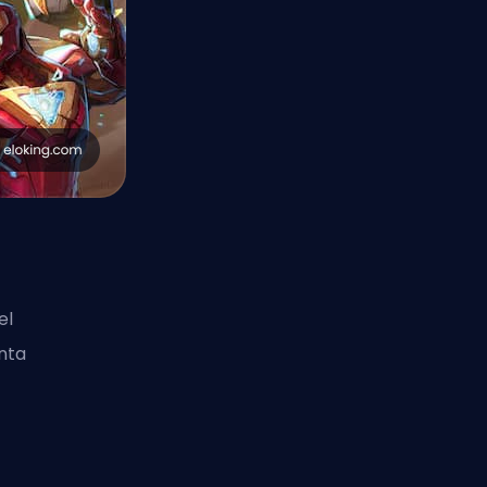
el
nta