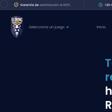
Garantía de
satisfacción al 100%
<30 
Selecciona un juego
Inicio
League of Legends
League 
Marvel Rivals
SERVICES
Valorant
T
Division Boos
Dota 2
Placements
r
Counter-Strike
Wins
Overwatch 2
h
Coaching
Rocket League
R
Path of Exile 2
Teammate