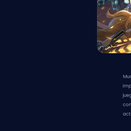
Muc
imp
jue
con
act