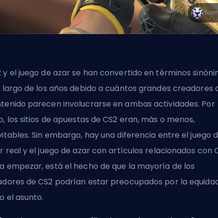
 y el juego de azar se han convertido en términos sinón
o largo de los años debido a cuántos grandes creadores 
tenido parecen involucrarse en ambas actividades. Por
o, los sitios de apuestas de CS2 eran, más o menos,
vitables. Sin embargo, hay una diferencia entre el juego 
r real y el juego de azar con artículos relacionados con 
a empezar, está el hecho de que la mayoría de los
adores de CS2 podrían estar preocupados por la equida
o el asunto.