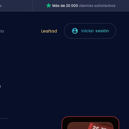
o
Más de 20.000
clientes satisfechos
Iniciar sesión
rio
Lealtad
?