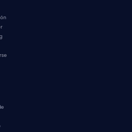
ión
er
g
rse
de
e