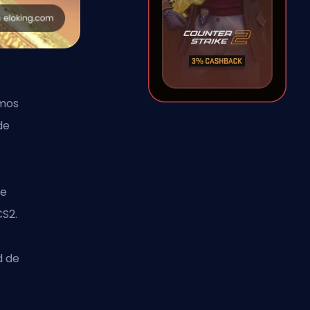
imos
de
de
CS2.
d de