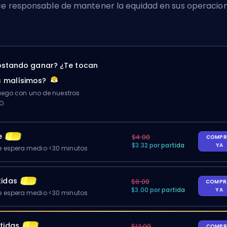
e responsable de mantener la equidad en sus operacion
ostando ganar? ¿Te tocan
 malísimos?
ego con uno de nuestros
O.
e
$4.00
COMPR
$3.32 por partida
YA
 espera medio <30 minutos
tidas
$8.00
COMPR
$3.00 por partida
YA
 espera medio <30 minutos
tidas
$12.00
COMPR