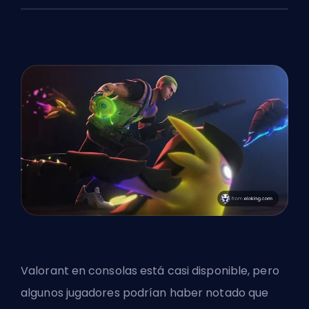
Valorant en consolas está casi disponible
, pero
algunos jugadores podrían haber notado que