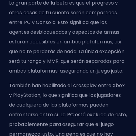
La gran parte de la beta es que el progreso y
otras cosas de tu cuenta serán compartidos
entre PC y Consola. Esto significa que los
agentes desbloqueados y
aspectos de armas
estarán accesibles
en ambas plataformas, así
que no te perderás de nada. La única excepción
será tu rango y MMR, que serán separados para
ambas plataformas, asegurando un juego justo.
También han habilitado el crossplay entre Xbox
y PlayStation, lo que significa que los jugadores
de cualquiera de las plataformas pueden
enfrentarse entre sí. La PC está excluida de esto,
probablemente para asegurar que el juego
permanezca justo. Una pena es que no hay