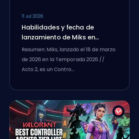
11 Jul 2026
Habilidades y fecha de
lanzamiento de Miks en
VALORANT explicadas
Resumen: Miks, lanzado el 18 de marzo
de 2026 en la Temporada 2026 //
Acto 2, es un Contro…