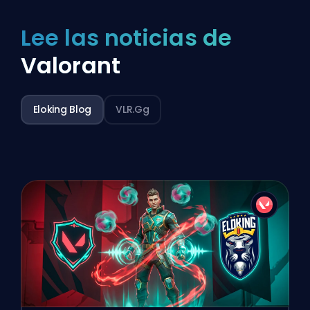
Lee las noticias de
Valorant
Eloking Blog
VLR.gg