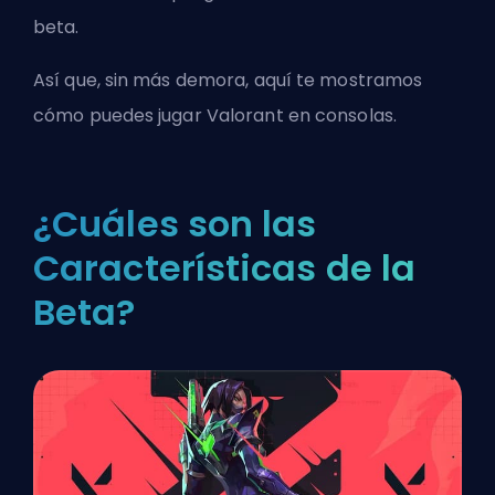
beta.
Así que, sin más demora, aquí te mostramos
cómo puedes jugar Valorant en consolas.
¿Cuáles son las
Características de la
Beta?