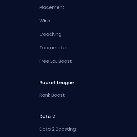
Placement
Wins
Coaching
Teammate
Free LoL Boost
Rocket League
Rank Boost
Dota 2
Dota 2 Boosting