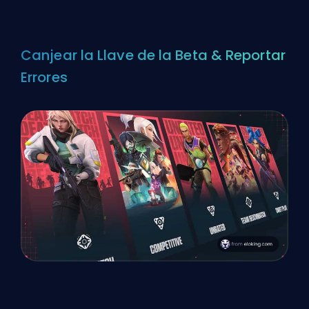
Canjear la Llave de la Beta & Reportar
Errores