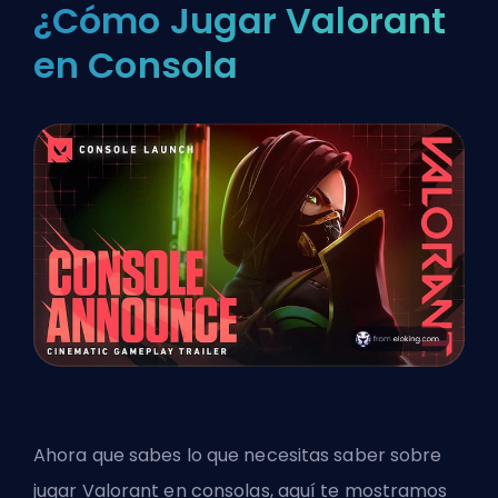
¿Cómo Jugar Valorant
en Consola
Ahora que sabes lo que necesitas saber sobre
jugar Valorant en consolas, aquí te mostramos