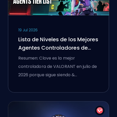
19 Jul 2026
Lista de Niveles de los Mejores
Agentes Controladores de
VALORANT
Resumen: Clove es la mejor
controladora de VALORANT en julio de
2026 porque sigue siendo &…