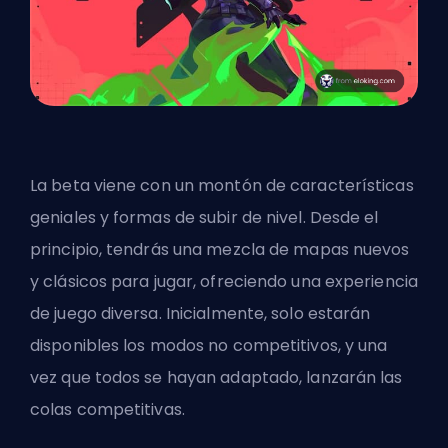
La beta viene con un montón de características
geniales y formas de subir de nivel. Desde el
principio, tendrás una mezcla de mapas nuevos
y clásicos para jugar, ofreciendo una experiencia
de juego diversa. Inicialmente, solo estarán
disponibles los modos no competitivos, y una
vez que todos se hayan adaptado, lanzarán las
colas competitivas.