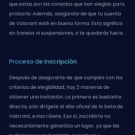
que estas son las consolas que han elegido para
probarla. Además, asegúrate de que tu cuenta
de Valorant esté en buena forma. Esto significa
sin baneos ni suspensiones, o te quedarás fuera.
Proceso de Inscripción
Después de asegurarte de que cumples con los
criterios de elegibilidad, hay 2 maneras de
obtener una invitación. La primera es bastante
directa, solo dirígete al sitio oficial de la beta de
Valorant, e inscríbete. Eso sí, inscribirte no
necesariamente garantiza un lugar, ya que las