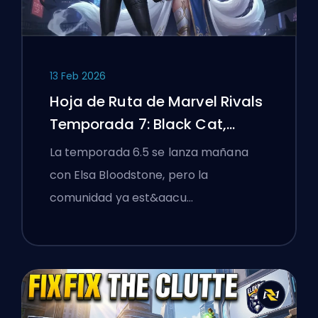
13 Feb 2026
Hoja de Ruta de Marvel Rivals
Temporada 7: Black Cat,
White Fox y el Evento Monsters
La temporada 6.5 se lanza mañana
Take Manhattan
con Elsa Bloodstone, pero la
comunidad ya est&aacu…