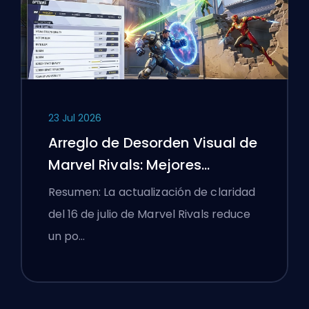
23 Jul 2026
Arreglo de Desorden Visual de
Marvel Rivals: Mejores
Configuraciones
Resumen: La actualización de claridad
Competitivas Después del
del 16 de julio de Marvel Rivals reduce
Parche del 16 de Julio
un po…