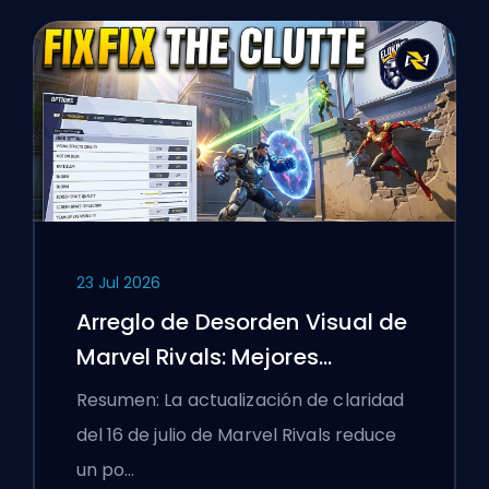
23 Jul 2026
Arreglo de Desorden Visual de
Marvel Rivals: Mejores
Configuraciones
Resumen: La actualización de claridad
Competitivas Después del
del 16 de julio de Marvel Rivals reduce
Parche del 16 de Julio
un po…