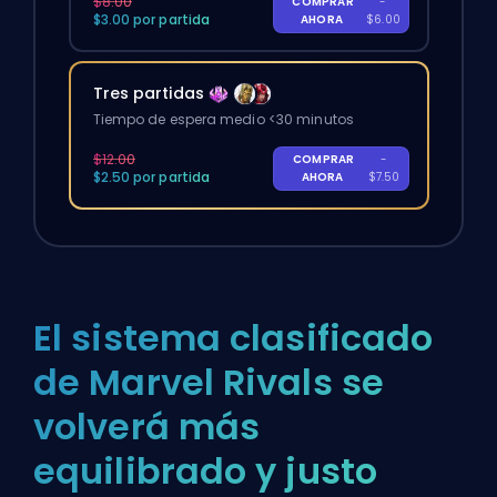
$8.00
COMPRAR
-
$3.00 por partida
AHORA
$6.00
Tres partidas
Tiempo de espera medio <30 minutos
$12.00
COMPRAR
-
$2.50 por partida
AHORA
$7.50
El sistema clasificado
de Marvel Rivals se
volverá más
equilibrado y justo