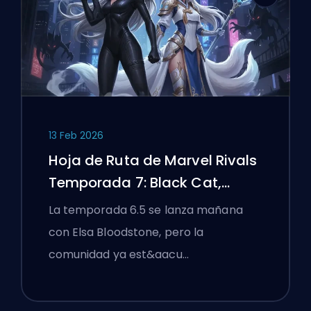
13 Feb 2026
Hoja de Ruta de Marvel Rivals
Temporada 7: Black Cat,
White Fox y el Evento Monsters
La temporada 6.5 se lanza mañana
Take Manhattan
con Elsa Bloodstone, pero la
comunidad ya est&aacu…