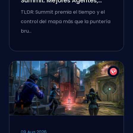
Summit: Mejores Agentes,
Llamadas y Humos
TL;DR: Summit premia el tiempo y el
control del mapa más que la puntería
bru…
09 Aug 2026