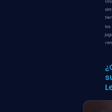
Uno
sis
tie
los
jug
ran
¿
s
L