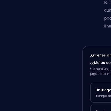
la 
aum
pod
lín
¿¿Tienes d
¿¿Malos c
Compra un ju
jugadores PR
Un jueg
Tiempo de