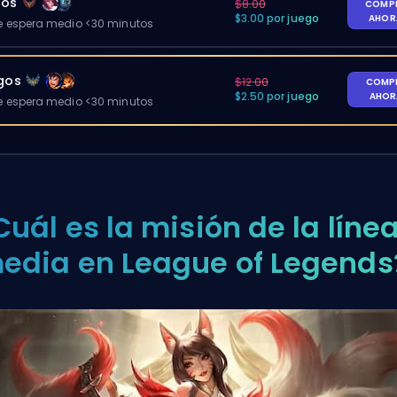
gos
$8.00
COMP
$3.00 por juego
AHO
 espera medio <30 minutos
egos
$12.00
COMP
$2.50 por juego
AHO
 espera medio <30 minutos
Cuál es la misión de la líne
edia en League of Legends