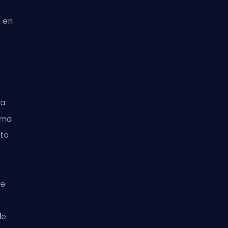
o en
na
ima
nto
je
de