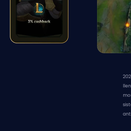
202
lle
mon
sis
ant