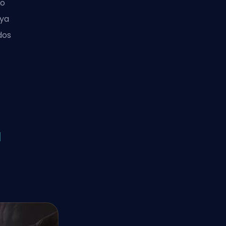
vo
 ya
dos
.
a