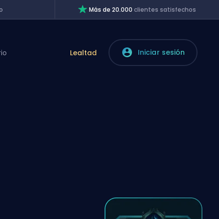
o
Más de 20.000
clientes satisfechos
Iniciar sesión
rio
Lealtad