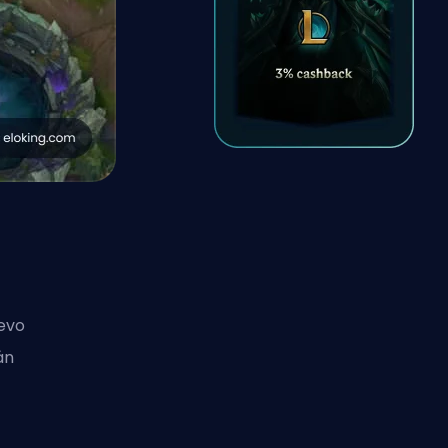
evo
án