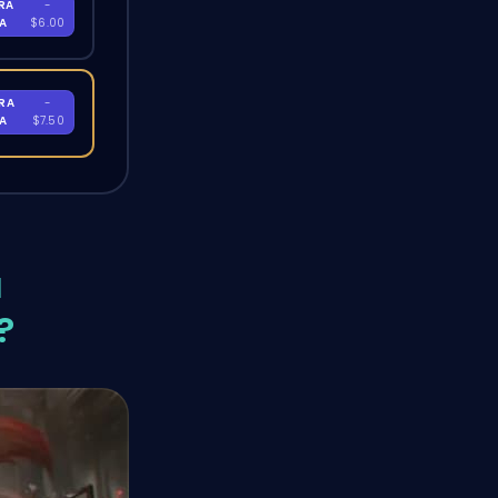
RA
-
RA
$6.00
RA
-
RA
$7.50
a
?