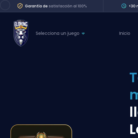
Garantía de
satisfacción al 100%
<30 
Selecciona un juego
Inicio
League of Legends
League 
Marvel Rivals
SERVICES
Valorant
T
Division Boos
Dota 2
Placements
m
Counter-Strike
Wins
Overwatch 2
l
Coaching
Rocket League
L
Path of Exile 2
Teammate