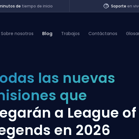
minutos de
tiempo de inicio
Soporte
en viv
Sobre nosotros
Blog
Trabajos
Contáctanos
Glosa
of Legends
odas las nuevas
t
isiones que
legarán a League of
egends en 2026