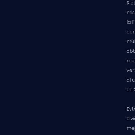
Rio
mis
la 
cer
múl
obt
reu
ver
al 
de 
Est
div
mej