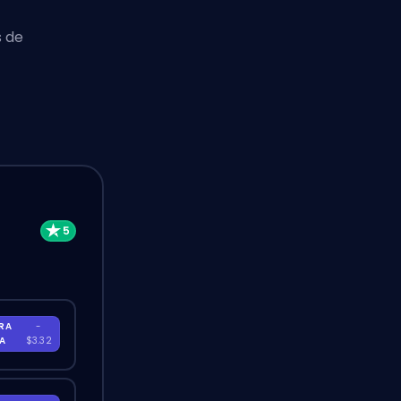
s de
RA
-
RA
$3.32