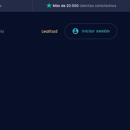
o
Más de 20.000
clientes satisfechos
Iniciar sesión
rio
Lealtad