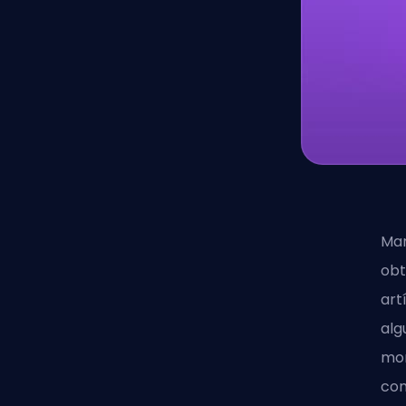
Mar
obt
art
alg
mon
con