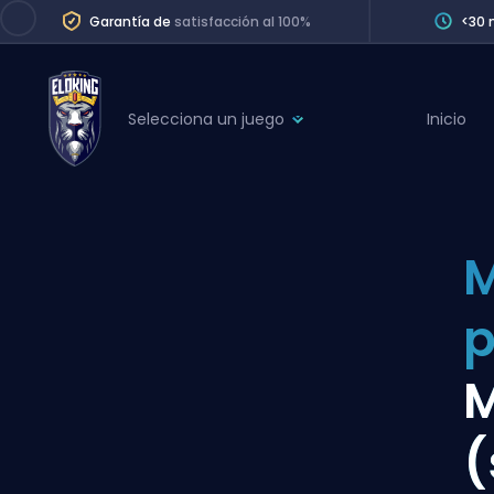
Garantía de
satisfacción al 100%
<30 
Selecciona un juego
Inicio
League of Legends
League 
Marvel Rivals
SERVICES
Valorant
M
Division Boos
Dota 2
Placements
Counter-Strike
Wins
Overwatch 2
Coaching
Rocket League
(
Path of Exile 2
Teammate