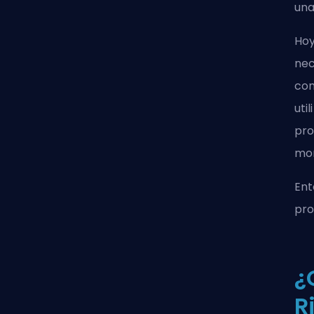
una
Hoy
nec
com
uti
pro
mon
Ent
pro
¿
R