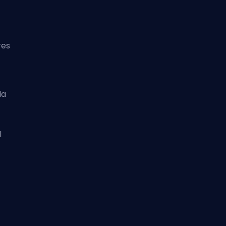
res
la
l