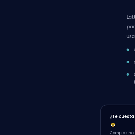
Lat
par
usa
¿Te cuest
Compra una p