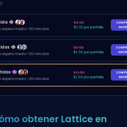
O.
tida
$4.00
COMP
$3.32 por partida
AHO
 espera medio <30 minutos
tidas
$8.00
COMP
$3.00 por partida
AHO
 espera medio <30 minutos
tidas
$12.00
COMP
$2.50 por partida
AHO
 espera medio <30 minutos
ómo obtener Lattice en