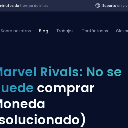
minutos de
tiempo de inicio
Soporte
en viv
Sobre nosotros
Blog
Trabajos
Contáctanos
Glosa
of Legends
arvel Rivals: No se
t
puede
comprar
Moneda
solucionado)