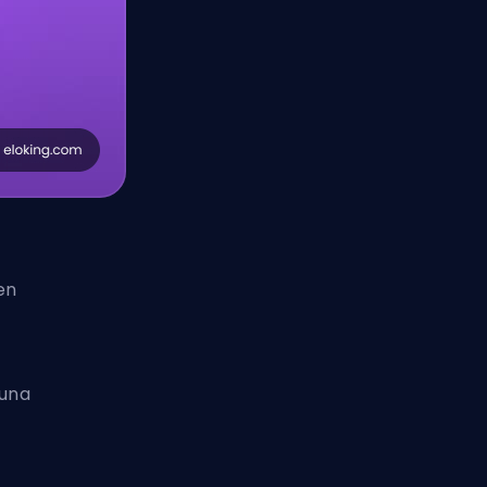
en
 una