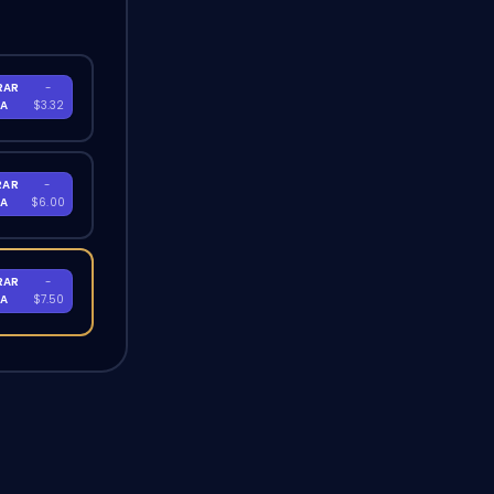
RAR
-
RA
$3.32
RAR
-
RA
$6.00
RAR
-
RA
$7.50