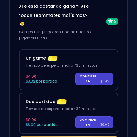
¿Te está costando ganar? ¿Te
tocan teammates malísimos?
Compra un juego con uno de nuestros
jugadores PRO.
Un game
Tiempo de espera medio <30 minutos
$4.00
COMPRAR
-
$3.32 por partida
YA
$3.32
Dos partidas
Tiempo de espera medio <30 minutos
$8.00
COMPRAR
-
$3.00 por partida
YA
$6.00