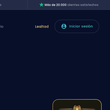
o
Más de 20.000
clientes satisfechos
Iniciar sesión
rio
Lealtad