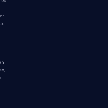
los
ar
nte
en
en,
e