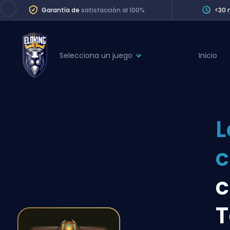
Garantía de
satisfacción al 100%
<30 
Selecciona un juego
Inicio
League of Legends
League 
Marvel Rivals
SERVICES
Valorant
L
Division Boos
Dota 2
Placements
Counter-Strike
Wins
Overwatch 2
c
Coaching
Rocket League
T
Path of Exile 2
Teammate