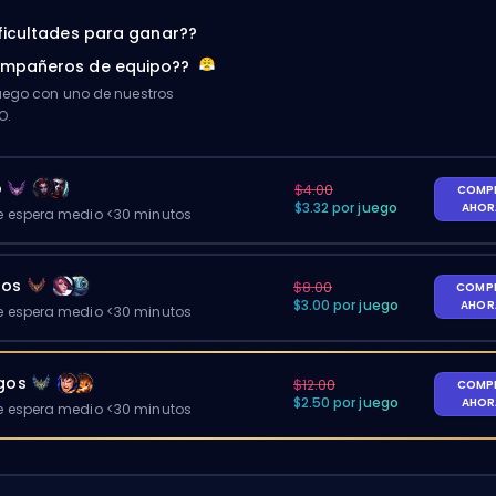
ificultades para ganar??
ompañeros de equipo??
ego con uno de nuestros
O.
o
$4.00
COMP
$3.32 por juego
AHO
 espera medio <30 minutos
gos
$8.00
COMP
$3.00 por juego
AHO
 espera medio <30 minutos
egos
$12.00
COMP
$2.50 por juego
AHO
 espera medio <30 minutos