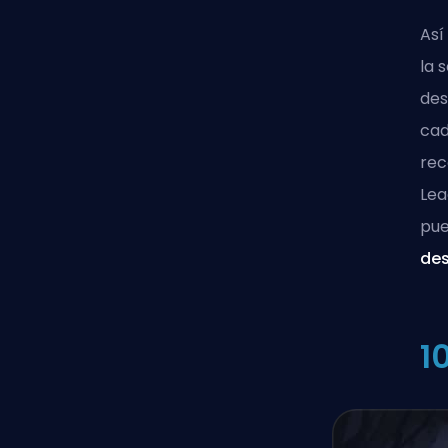
Así
la 
des
cad
re
Lea
pue
de
1