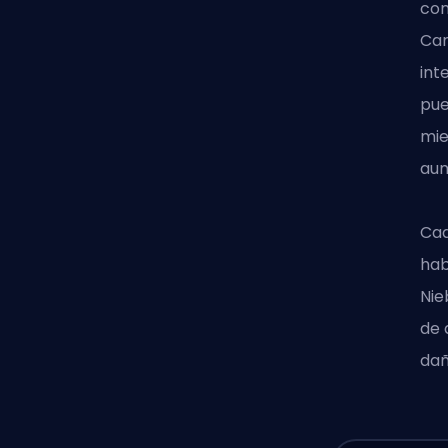
con
Cam
int
pue
mie
aum
Cad
hab
Nie
de 
dañ