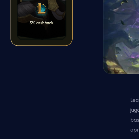
Lea
jug
bas
apr