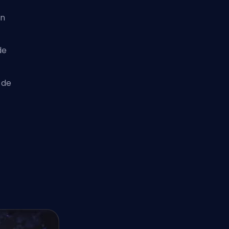
en
de
 de