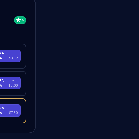
RA
-
RA
$3.32
RA
-
RA
$6.00
RA
-
RA
$7.50