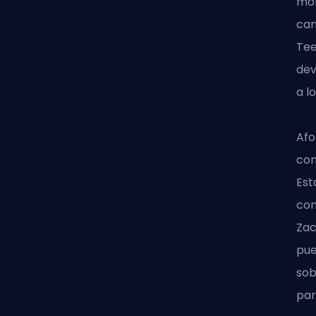
mol
cam
Tee
dev
a l
Afo
con
Est
con
Zac
pue
sob
par