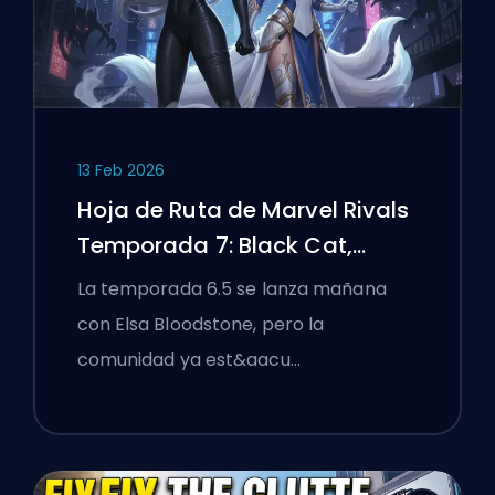
13 Feb 2026
Hoja de Ruta de Marvel Rivals
Temporada 7: Black Cat,
White Fox y el Evento Monsters
La temporada 6.5 se lanza mañana
Take Manhattan
con Elsa Bloodstone, pero la
comunidad ya est&aacu…