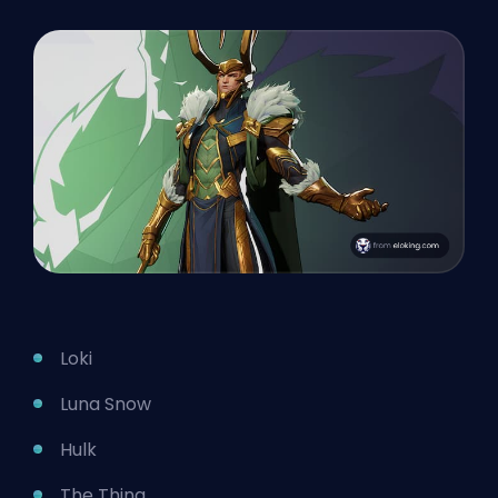
Loki
Luna Snow
Hulk
The Thing