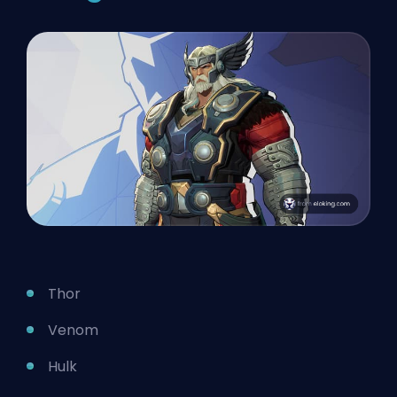
Thor
Venom
Hulk