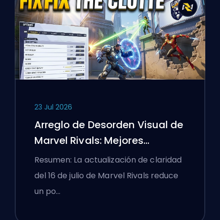
23 Jul 2026
Arreglo de Desorden Visual de
Marvel Rivals: Mejores
Configuraciones
Resumen: La actualización de claridad
Competitivas Después del
del 16 de julio de Marvel Rivals reduce
Parche del 16 de Julio
un po…