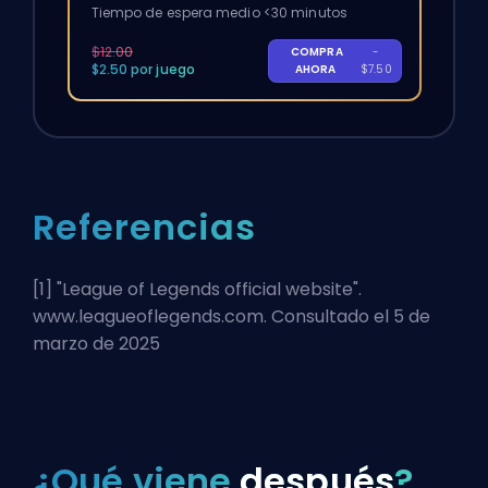
Tiempo de espera medio <30 minutos
$12.00
COMPRA
-
$2.50 por juego
AHORA
$7.50
Referencias
[1] "
League of Legends official website
".
www.leagueoflegends.com. Consultado el 5 de
marzo de 2025
¿Qué viene
después
?