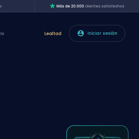
o
Más de 20.000
clientes satisfechos
Iniciar sesión
rio
Lealtad