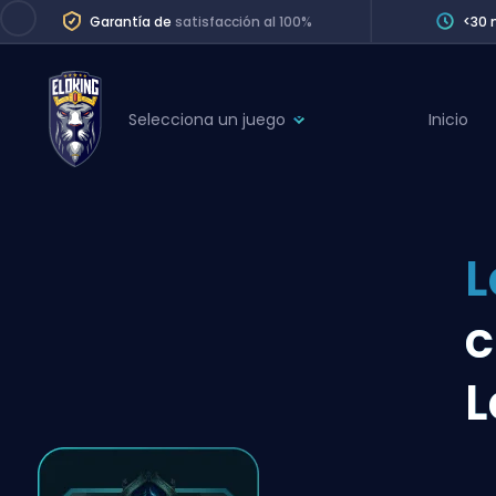
Garantía de
satisfacción al 100%
<30 
Selecciona un juego
Inicio
League of Legends
League 
Marvel Rivals
SERVICES
Valorant
L
Division Boos
Dota 2
Placements
c
Counter-Strike
Wins
Overwatch 2
L
Coaching
Rocket League
Path of Exile 2
Teammate