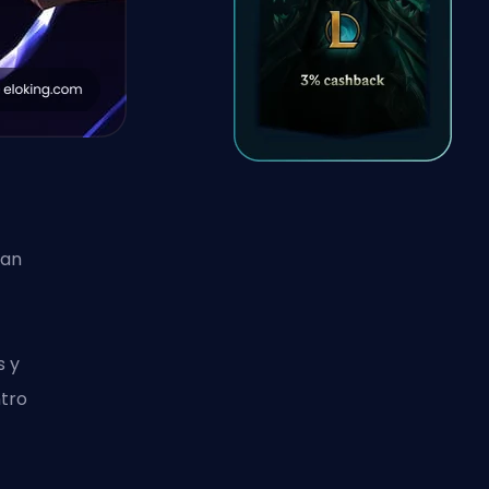
ran
s y
ntro