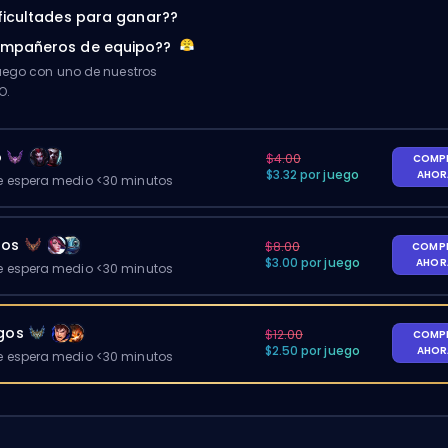
ificultades para ganar??
ompañeros de equipo??
ego con uno de nuestros
O.
o
$4.00
COMP
$3.32 por juego
AHO
 espera medio <30 minutos
gos
$8.00
COMP
$3.00 por juego
AHO
 espera medio <30 minutos
egos
$12.00
COMP
$2.50 por juego
AHO
 espera medio <30 minutos