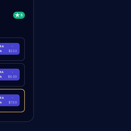
RA
-
RA
$3.32
RA
-
RA
$6.00
RA
-
RA
$7.50