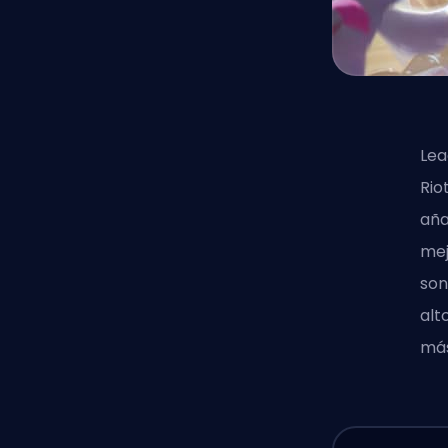
Lea
Rio
aña
mej
son
alt
más