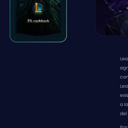
Lea
sig
can
Lea
exi
a l
del
Par