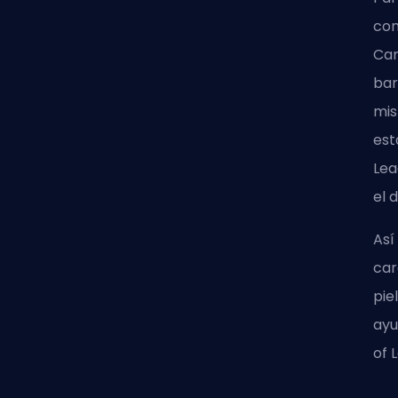
com
Cam
bar
mis
est
Lea
el 
Así
car
pie
ayu
of 