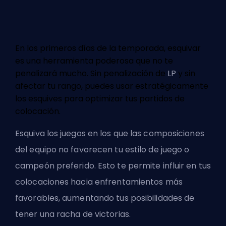
En los primeros días de la temporada, esquivar
es una herramienta poderosa que no te
penalizará mucho. Sin penalización de
LP
y sin
afectar tu rango, puedes usar estratégicamente
los esquives para optimizar tus partidos de
colocación.
Esquiva los juegos en los que las composiciones
del equipo no favorecen tu estilo de juego o
campeón preferido. Esto te permite influir en tus
colocaciones hacia enfrentamientos más
favorables, aumentando tus posibilidades de
tener una racha de victorias.