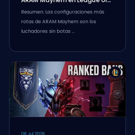
ARAM Mayhem en League of
Legends
Resumen: Las configuraciones más
rotas de ARAM Mayhem son los
luchadores sin botas …
08 Jul 2026