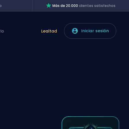
o
Más de 20.000
clientes satisfechos
Iniciar sesión
rio
Lealtad