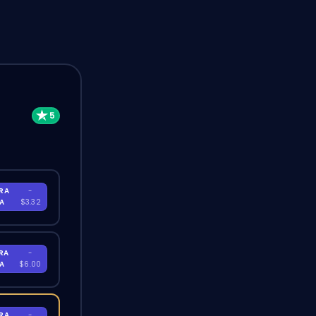
RA
-
RA
$3.32
RA
-
RA
$6.00
RA
-