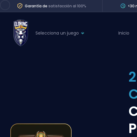
Garantía de
satisfacción al 100%
<30 
Selecciona un juego
Inicio
League of Legends
League 
Marvel Rivals
SERVICES
Valorant
2
Division Boos
Dota 2
Placements
C
Counter-Strike
Wins
Overwatch 2
Coaching
Rocket League
P
Path of Exile 2
Teammate