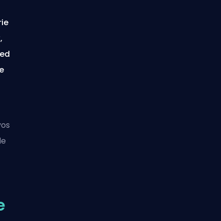
rie
,
red
e
vos
de
e