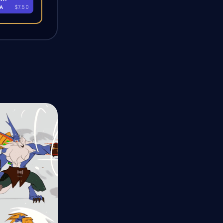
RA
$7.50