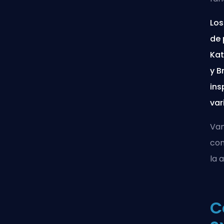
Los
de 
Kat
y B
ins
var
Vam
con
la 
C