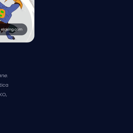
ane
.
tica
KO,