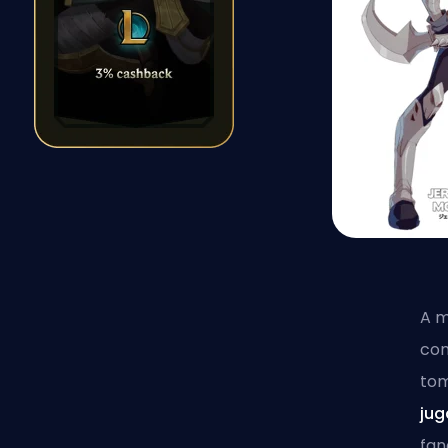
A m
con
tom
jug
fan