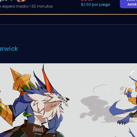
$2.50 por juego
AHO
 espera medio <30 minutos
rwick