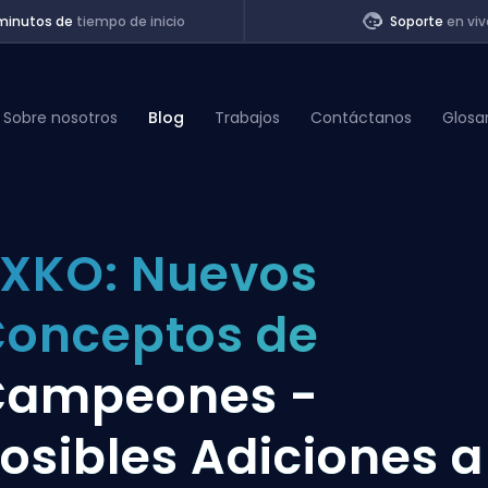
minutos de
tiempo de inicio
Soporte
en viv
Sobre nosotros
Blog
Trabajos
Contáctanos
Glosa
of Legends
XKO: Nuevos
t
onceptos de
Campeones -
osibles Adiciones a