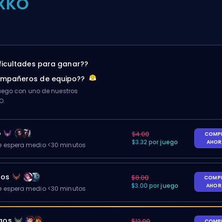
XKO
ificultades para ganar??
ompañeros de equipo??
ego con uno de nuestros
O.
o
$4.00
COMP
$3.32 por juego
AHO
 espera medio <30 minutos
gos
$8.00
COMP
$3.00 por juego
AHO
 espera medio <30 minutos
egos
$12.00
COMP