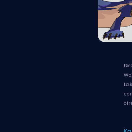
Dis
War
La 
com
ofr
Ka