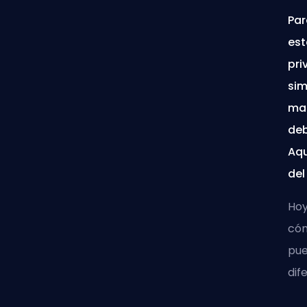
Par
est
pri
sim
man
deb
Aqu
del
Hoy
cóm
pue
dif