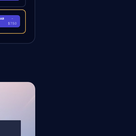
AR
-
$7.50