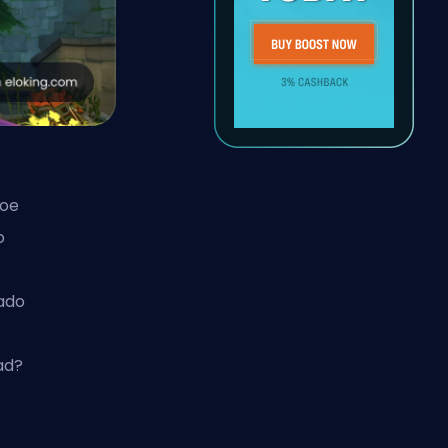
roe
o
ado
ad?