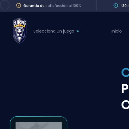
Garantía de
satisfacción al 100%
<30 
Selecciona un juego
Inicio
League of Legends
League 
Marvel Rivals
SERVICES
Valorant
C
Division Boos
Dota 2
Placements
P
Counter-Strike
Wins
Overwatch 2
O
Coaching
Rocket League
Path of Exile 2
Teammate