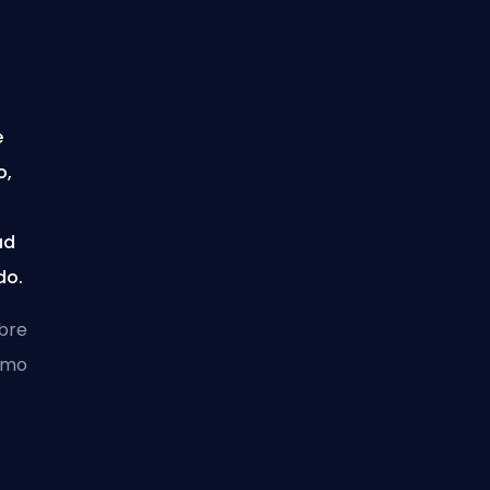
e
o,
ad
do.
obre
cómo