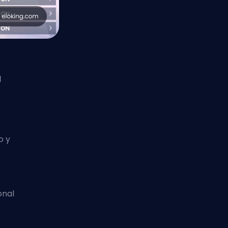
l
o y
onal