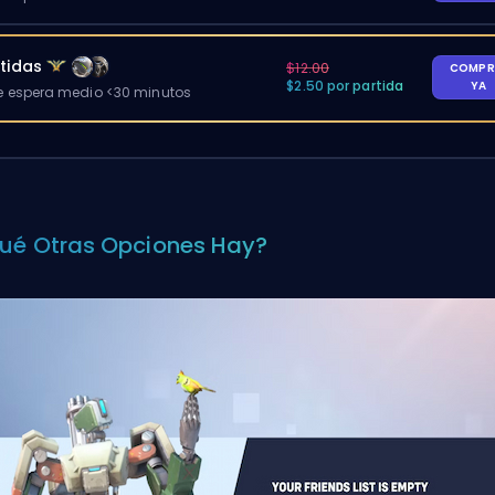
tidas
$12.00
COMPR
$2.50 por partida
YA
 espera medio <30 minutos
ué Otras Opciones Hay?