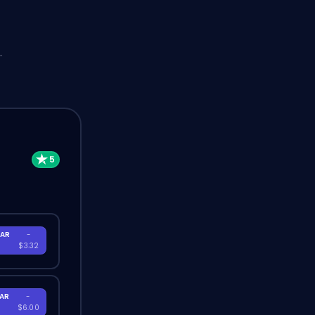
.
AR
-
$3.32
AR
-
$6.00