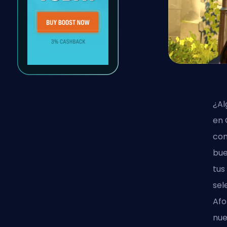
¿Al
en 
com
bue
tus
sel
Afo
nue