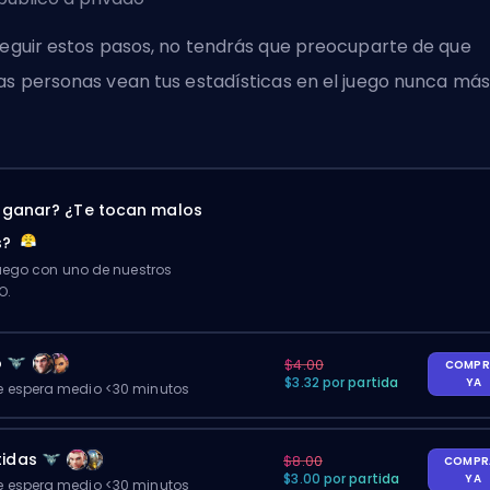
seguir estos pasos, no tendrás que preocuparte de que
as personas vean tus estadísticas en el juego nunca más
 ganar? ¿Te tocan malos
s?
ego con uno de nuestros
O.
o
$4.00
COMPR
$3.32 por partida
YA
 espera medio <30 minutos
tidas
$8.00
COMPR
$3.00 por partida
YA
 espera medio <30 minutos