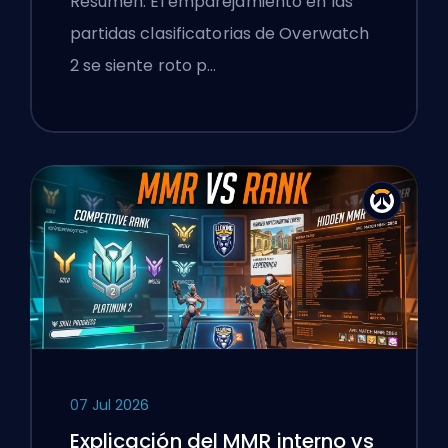
Resumen: El emparejamiento en las
Aplastantes
partidas clasificatorias de Overwatch
2 se siente roto p…
07 Jul 2026
Explicación del MMR interno vs