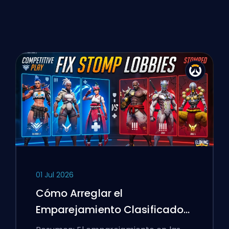
01 Jul 2026
Cómo Arreglar el
Emparejamiento Clasificado
de Overwatch 2 y los Lobbies