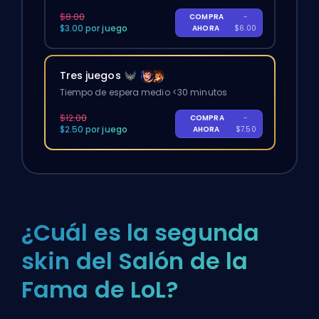
$8.00
COMPRA
-
$3.00 por juego
AHORA
$6.00
Tres juegos
Tiempo de espera medio <30 minutos
$12.00
COMPRA
-
$2.50 por juego
AHORA
$7.50
¿Cuál es la segunda
skin del Salón de la
Fama de LoL?