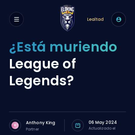
Lealtad
¿Está muriendo
League of
Legends?
06 May 2024
Anthony King
A
Actualizado el
Partner