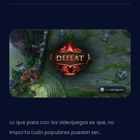
Lo que pasa con los videojuegos es que, no
importa cuán populares puedan ser,