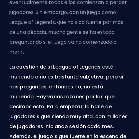
eventualmente todos ellos comienzan a perder
jugadores. Sin embargo, con un juego como
League of Legends, que ha sido fuerte por más
de una década, mucha gente se ha estado
preguntando si el juego ya ha comenzado a
morir.
La cuestión de si League of Legends está
muriendo o no es bastante subjetiva, pero si
nos preguntas, entonces no, no está
muriendo. Hay varias razones por las que
decimos esto. Para empezar, la base de
jugadores sigue siendo muy alta, con millones
de jugadores iniciando sesión cada mes.
Además, el juego sigue fuerte en la escena de