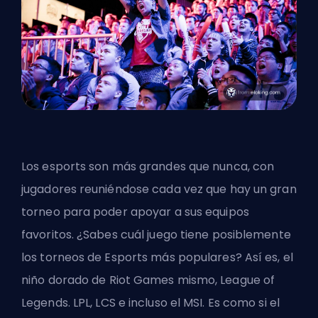
Los esports son más grandes que nunca, con
jugadores reuniéndose cada vez que hay un gran
torneo para poder apoyar a sus equipos
favoritos. ¿Sabes cuál juego tiene posiblemente
los torneos de Esports más populares? Así es, el
niño dorado de
Riot Games
mismo, League of
Legends.
LPL
,
LCS
e incluso el
MSI
. Es como si el