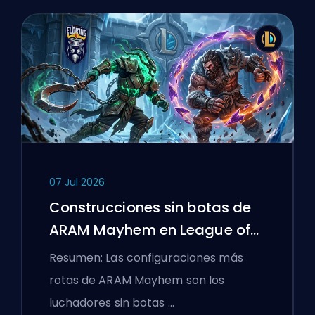
07 Jul 2026
Construcciones sin botas de
ARAM Mayhem en League of
Legends
Resumen: Las configuraciones más
rotas de ARAM Mayhem son los
luchadores sin botas …