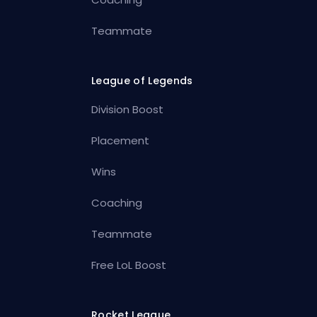
Teammate
League of Legends
Division Boost
Placement
Wins
Coaching
Teammate
Free LoL Boost
Rocket League