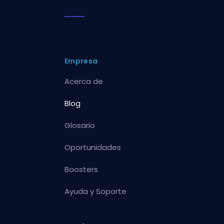
Empresa
Acerca de
Blog
Glosario
Oportunidades
Boosters
Ayuda y Soporte