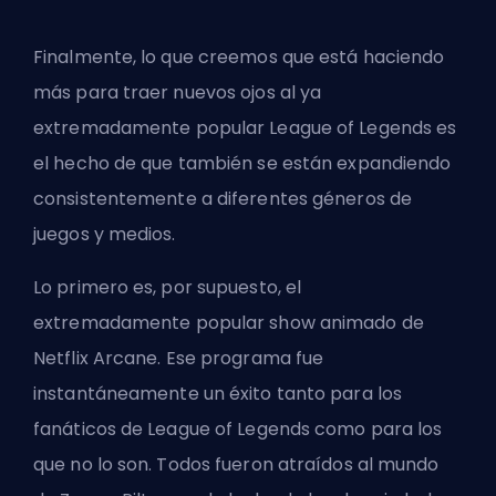
Finalmente, lo que creemos que está haciendo
más para traer nuevos ojos al ya
extremadamente popular League of Legends es
el hecho de que también se están expandiendo
consistentemente a diferentes géneros de
juegos y medios.
Lo primero es, por supuesto, el
extremadamente popular show animado de
Netflix Arcane. Ese programa fue
instantáneamente un éxito tanto para los
fanáticos de League of Legends como para los
que no lo son. Todos fueron atraídos al mundo