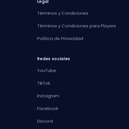
Legal
Términos y Condiciones
Términos y Condiciones para Players
Política de Privacidad
Redes sociales
YouTube
TikTok
Instagram
Facebook
Discord