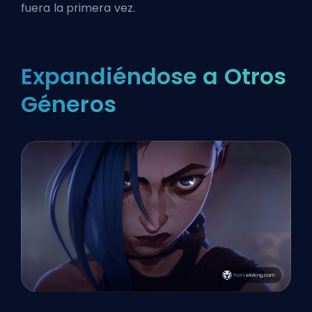
fuera la primera vez.
Expandiéndose a Otros
Géneros