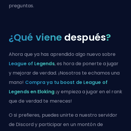
preguntas.
¿Qué viene
después
?
Ahora que ya has aprendido algo nuevo sobre
League of Legends
, es hora de ponerte a jugar
y mejorar de verdad. ¡Nosotros te echamos una
mano!
Compra ya tu boost de League of
Legends en Eloking
¡y empieza a jugar en el rank
que de verdad te mereces!
O si prefieres, puedes
unirte a nuestro servidor
de Discord
y participar en un montón de