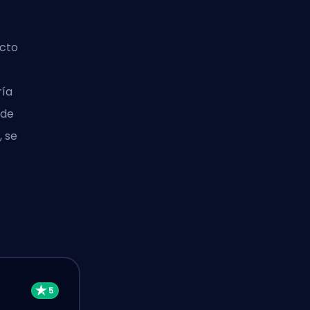
ecto
ría
 de
, se