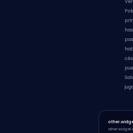
Ver
Pok
pri
has
pas
hab
cés
pue
Sal
jug
other.widge
other.widget.