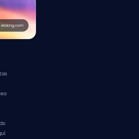
tas
sea
ds:
quí