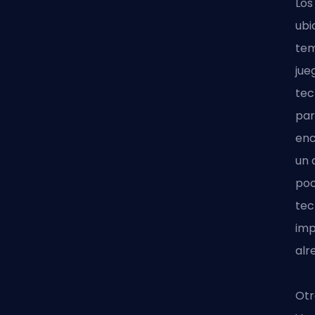
Los
ubi
tem
jue
tec
par
enc
un 
poc
tec
imp
alr
Otr