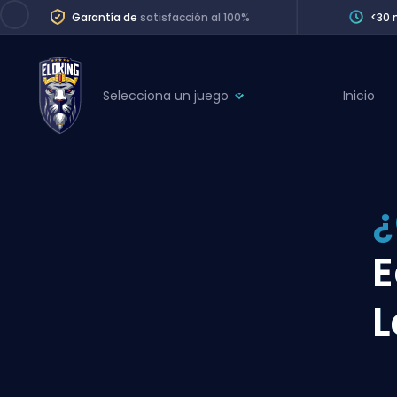
Garantía de
satisfacción al 100%
<30 
Selecciona un juego
Inicio
League of Legends
League 
Marvel Rivals
SERVICES
Valorant
¿
Division Boos
Dota 2
Placements
E
Counter-Strike
Wins
Overwatch 2
L
Coaching
Rocket League
Path of Exile 2
Teammate