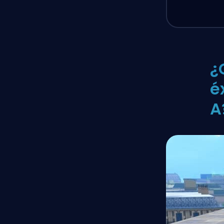
¿
é
A