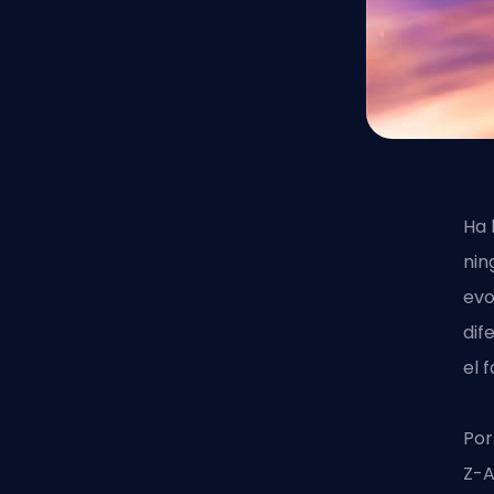
Ha 
nin
evo
dif
el 
Por
Z-A