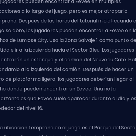
 jugadores pueden encontrar a Eevee en múltiples
caciones a lo largo del juego, pero es mejor atraparlo
prano. Después de las horas del tutorial inicial, cuando e
go se abre, los jugadores pueden encontrar a Eevee en l
hos de Lumiose City. Usa la Zona Salvaje 1 como punto d
tida e ir a la izquierda hacia el Sector Bleu. Los jugadores
ontrarán un estanque y el camión del Nouveau Café. Ha
andamio a la izquierda del camión. Después de hacer un
o de plataforma ligera, los jugadores deberían llegar al
ho donde pueden encontrar un Eevee. Una nota
ortante es que Eevee suele aparecer durante el día y e
ededor del nivel 16.
a ubicación temprana en el juego es el Parque del Secto