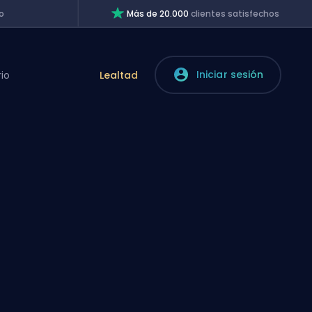
o
Más de 20.000
clientes satisfechos
Iniciar sesión
rio
Lealtad