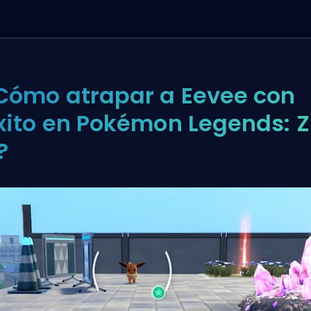
Cómo atrapar a Eevee con
xito en Pokémon Legends: Z
?