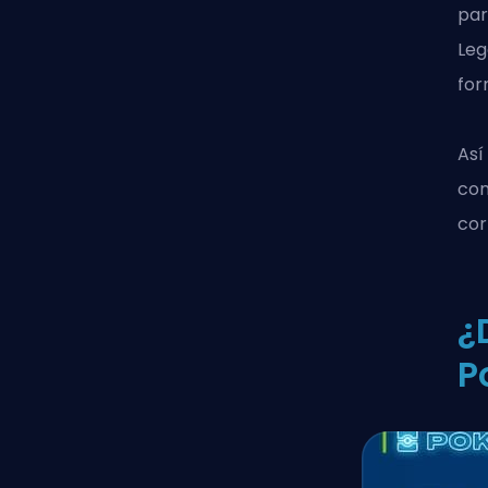
par
Leg
for
Así
con
cor
¿
P