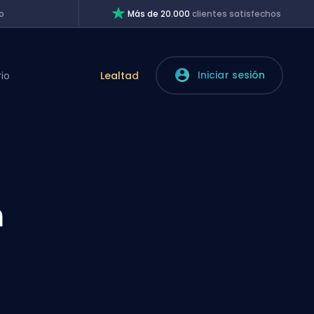
o
Más de 20.000
clientes satisfechos
Iniciar sesión
rio
Lealtad
n