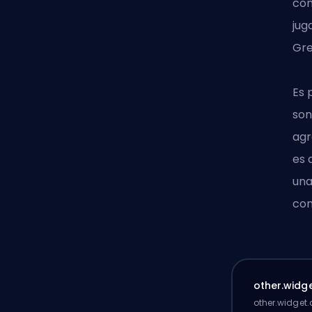
com
jug
Gre
Es 
son
agr
es 
una
com
other.widge
other.widget.