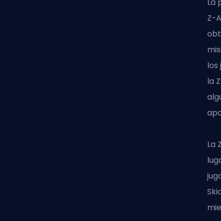
La 
Z-A
obt
mis
los
la 
alg
apa
La 
lug
jug
Ski
mie