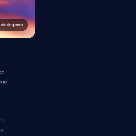
e
on
rie
ite
ir