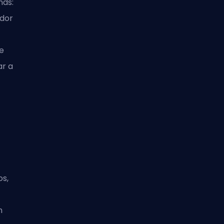
nds:
ador
de
ar a
s,
n