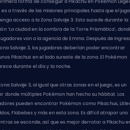
primera forma de conseguir a Pikachu en Pokémon Lege
 es a través de las misiones principales hasta que el jug
enga acceso a la Zona Salvaje 3. Esto sucede durante la
ión ‘La ciudad en la sombra de la Torre Prismática’, don
 jugadores van a la agencia de Emma. Después de ingres
Zona Salvaje 3, los jugadores deberían poder encontrar
unos Pikachus en el lado sureste de la zona. El Pokémon
rece durante el día y la noche.
Zona Salvaje 3, al igual que otras zonas en el juego, es un
ar donde múltiples Pokémon han hecho su hábitat. Los
adores pueden encontrar Pokémon como Pikachus, Litleo
ddos, Flabebes y más en esta zona. Es difícil atrapar uno
ntras se esconde, así que es mejor derrotar a Pikachu e