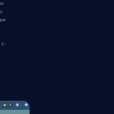
ar
es
que
 Z-