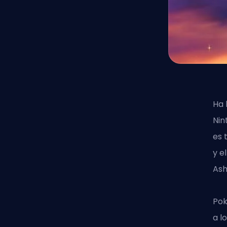
Ha 
Nin
es 
y e
Ash
Pok
a l