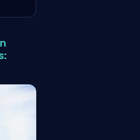
en
s: