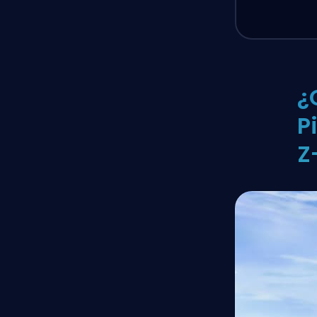
¿
P
Z