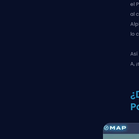
el 
al 
Al
lo 
Así
A, 
¿
P