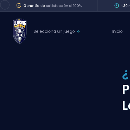
Garantía de
satisfacción al 100%
<30 
Selecciona un juego
Inicio
League of Legends
League 
Marvel Rivals
SERVICES
Valorant
¿
Division Boos
Dota 2
Placements
P
Counter-Strike
Wins
Overwatch 2
L
Coaching
Rocket League
Path of Exile 2
Teammate