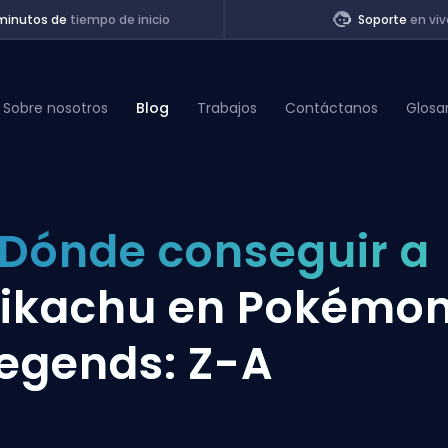
minutos de
tiempo de inicio
Soporte
en viv
Sobre nosotros
Blog
Trabajos
Contáctanos
Glosa
of Legends
Dónde conseguir a
t
ikachu en Pokémo
egends: Z-A