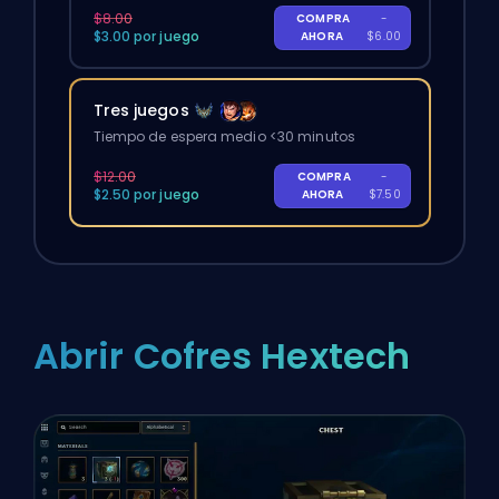
$8.00
COMPRA
-
$3.00 por juego
AHORA
$6.00
Tres juegos
Tiempo de espera medio <30 minutos
$12.00
COMPRA
-
$2.50 por juego
AHORA
$7.50
Abrir Cofres Hextech