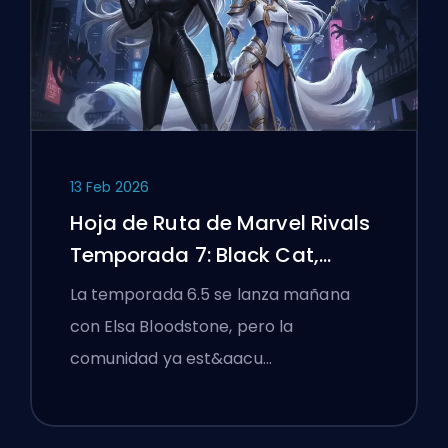
13 Feb 2026
Hoja de Ruta de Marvel Rivals
Temporada 7: Black Cat,
White Fox y el Evento Monsters
La temporada 6.5 se lanza mañana
Take Manhattan
con Elsa Bloodstone, pero la
comunidad ya est&aacu…