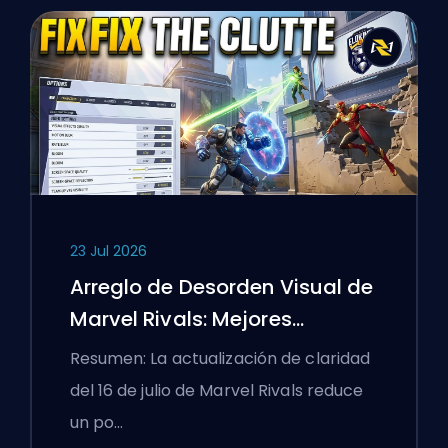
23 Jul 2026
Arreglo de Desorden Visual de
Marvel Rivals: Mejores
Configuraciones
Resumen: La actualización de claridad
Competitivas Después del
del 16 de julio de Marvel Rivals reduce
Parche del 16 de Julio
un po…