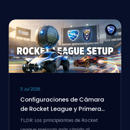
11 Jul 2026
Configuraciones de Cámara
de Rocket League y Primera
Rutina de Entrenamiento
TL;DR: Los principiantes de Rocket
League mejoran más rápido al