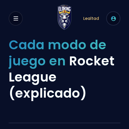
Lealtad
Cada modo de
juego en
Rocket
League
(explicado)