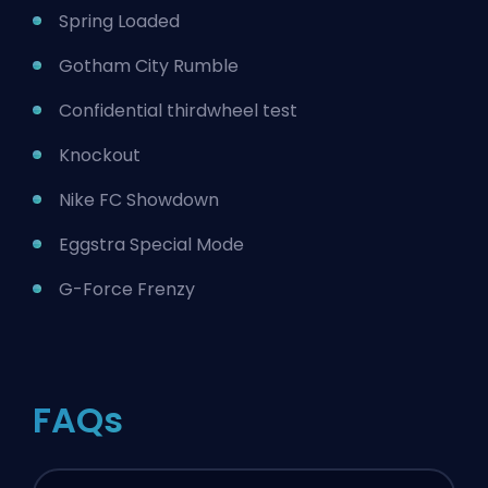
Spring Loaded
Gotham City Rumble
Confidential thirdwheel test
Knockout
Nike FC Showdown
Eggstra Special Mode
G-Force Frenzy
FAQs