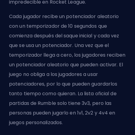
impredecible en Rocket League.
Cada jugador recibe un potenciador aleatorio
con un temporizador de 10 segundos que
comienza después del saque inicial y cada vez
que se usa un potenciador. Una vez que el
temporizador llega a cero, los jugadores reciben
un potenciador aleatorio que pueden activar. El
juego no obliga a los jugadores a usar
potenciadores, por lo que pueden guardarlos
tanto tiempo como quieran. La lista oficial de
partidas de Rumble solo tiene 3v3, pero las
personas pueden jugarlo en 1v1, 2v2 y 4v4 en
juegos personalizados.