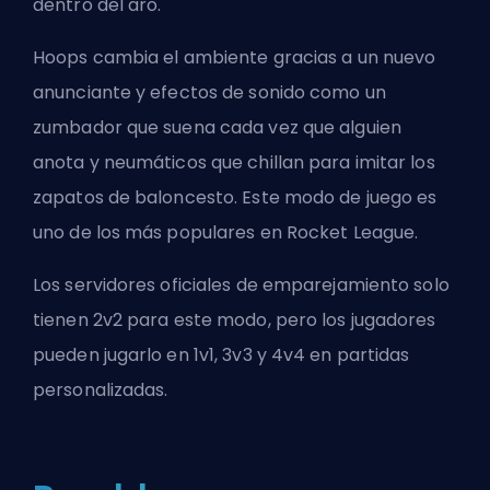
dentro del aro.
Hoops cambia el ambiente gracias a un nuevo
anunciante y efectos de sonido como un
zumbador que suena cada vez que alguien
anota y neumáticos que chillan para imitar los
zapatos de baloncesto. Este modo de juego es
uno de los más populares en Rocket League.
Los servidores oficiales de emparejamiento solo
tienen 2v2 para este modo, pero los jugadores
pueden jugarlo en 1v1, 3v3 y 4v4 en partidas
personalizadas.