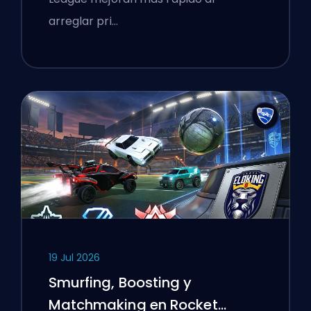
arreglar pri…
19 Jul 2026
Smurfing, Boosting y
Matchmaking en Rocket