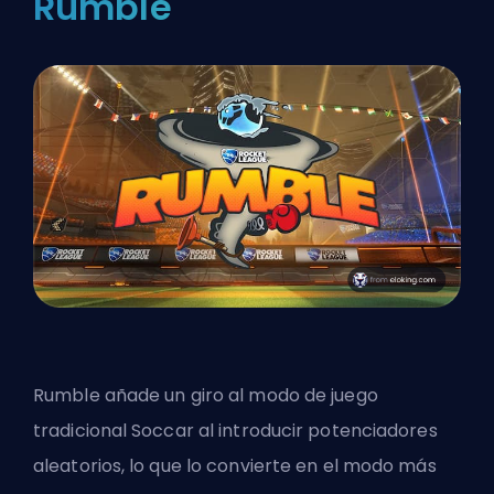
Rumble
Rumble añade un giro al modo de juego
tradicional Soccar al introducir potenciadores
aleatorios, lo que lo convierte en el modo más