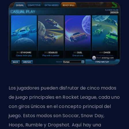
Los jugadores pueden disfrutar de cinco modos
de juego principales en Rocket League, cada uno
con giros únicos en el concepto principal del
juego. Estos modos son Soccar, Snow Day,
Hoops, Rumble y Dropshot. Aquí hay una