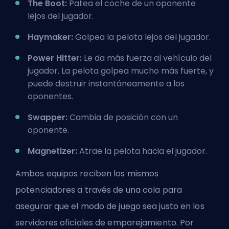
The Boot:
Patea el coche de un oponente
lejos del jugador.
Haymaker:
Golpea la pelota lejos del jugador.
Power Hitter:
Le da más fuerza al vehículo del
jugador. La pelota golpea mucho más fuerte, y
puede destruir instantáneamente a los
oponentes.
Swapper:
Cambia de posición con un
oponente.
Magnetizer:
Atrae la pelota hacia el jugador.
Ambos equipos reciben los mismos
potenciadores a través de una cola para
asegurar que el modo de juego sea justo en los
servidores oficiales de emparejamiento. Por