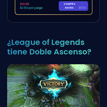
$12.00
COMPRA
-
$2.50 por juego
AHORA
$7.50
¿League of Legends
tiene Doble Ascenso?