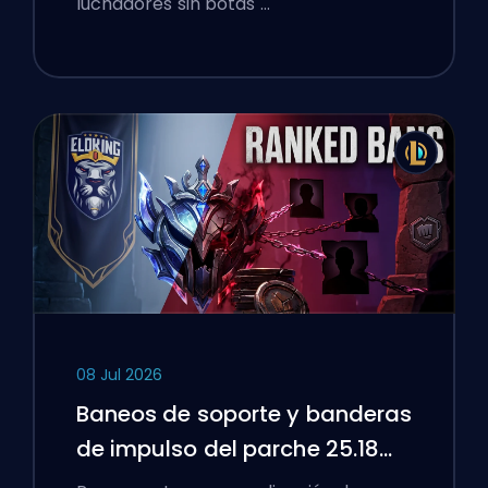
luchadores sin botas …
08 Jul 2026
Baneos de soporte y banderas
de impulso del parche 25.18
de League of Legends