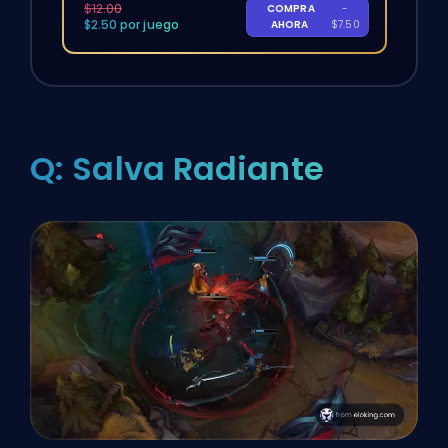
$12.00
COMPRA
-
$2.50 por juego
AHORA
$7.50
Q: Salva Radiante