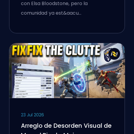
Take Manhattan
con Elsa Bloodstone, pero la
comunidad ya est&aacu…
23 Jul 2026
Arreglo de Desorden Visual de