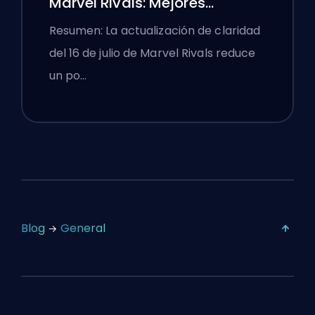
Marvel Rivals: Mejores
Configuraciones
Resumen: La actualización de claridad
Competitivas Después del
del 16 de julio de Marvel Rivals reduce
Parche del 16 de Julio
un po…
Blog
General