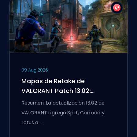
09 Aug 2026
Mapas de Retake de
VALORANT Patch 13.02:
Practica Split, Corrode y Lotus
Resumen: La actualización 13.02 de
VALORANT agregó Split, Corrode y
Lotus a …