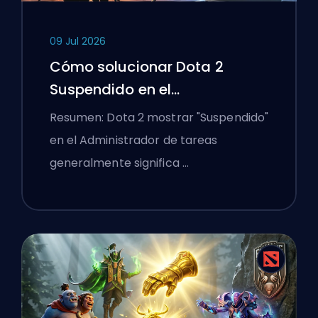
09 Jul 2026
Cómo solucionar Dota 2
Suspendido en el
Administrador de tareas en un
Resumen: Dota 2 mostrar "Suspendido"
portátil con Windows
en el Administrador de tareas
generalmente significa …